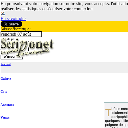
En poursuivant votre navigation sur notre site, vous acceptez l'utilisati
réaliser des statistiques et sécuriser votre connexion.
En savoir plus
Adresse électronique :
vendredi 07 août
Mot de passe :
Accueil
Galerie
Cote
Annonces
Thème méconnu des collectionneurs et
totalement
scripophil
Ventes
quelques initié
poignée de spé