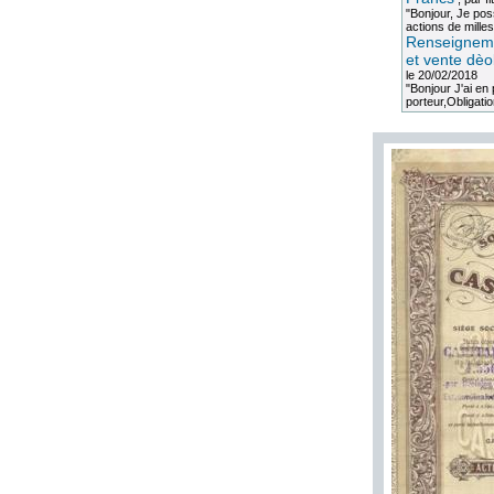
"Bonjour, Je po
actions de milles
Renseigneme
et vente dèo
le 20/02/2018
"Bonjour J'ai e
porteur,Obligation