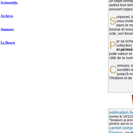
un objet oniriq
Scripopédia
autres tout si
pouvant rapport
Archives
Scriponet, 
vous invit
dans le mo
Annuaire
bourse et vous
cote, son forum
Par sa richesse et sa diversité, la
La Bourse
collection
et périmé
juste valeur et
côté de la numi
Connues, méconnues, ou inconnues, les
sociétés d
jusqu'à no
l'Histoire et de
estimation b
toxime
le 10/11/
"bonjours je pos
porteur qui se sui
carnet compl
Francs
, par
fi