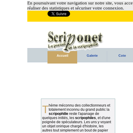
En poursuivant votre navigation sur notre site, vous accep
réaliser des statistiques et sécuriser votre connexion.
Accueil
Galerie
Cote
Thème méconnu des collectionneurs et
totalement inconnu du grand public la
scripophilie
reste l'apanage de
quelques initiés, les
scripophiles
, et d'une
poignée de spéculateurs. Les uns y voyant
un objet onirique chargé d'histoire, les
autres tout simplement un bout de papier