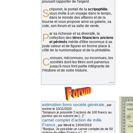
pouvant rapporter de l'argent.
Scriponet, le portail de la
scripophilie
,
vous invite à un voyage dans le temps,
dans le monde des affaires et de la
bourse et vous propose ainsi sa galerie, sa
cote, son forum et sa salle de vente.
Par sa richesse et sa diversité, la
collection des
titres financiers anciens
et périmés
mérite d'être reconnue à sa
juste valeur et de figurer en bonne place à
côté de la numismatique et de la philatélie.
Connues, méconnues, ou inconnues, les
sociétés dont les titres sont parvenus
jusqu'à nous font partie intégrante de
l'Histoire et de notre histoire.
......
estimation bons société générale
, par
toxime
le 10/11/2020
"bonjours je possède 3 actions de 100 francs au
porteur qui se suivent de [...]"
carnet complet d'action de mille
Francs
, par
fitinoli
le 13/04/2019
"Bonjour, Je possède un carnet complet de de 50
actions de milles Francs a [...]"