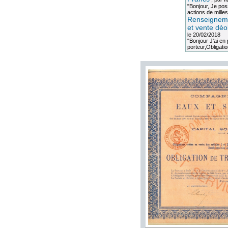
"Bonjour, Je po
actions de milles
Renseigneme
et vente dèo
le 20/02/2018
"Bonjour J'ai e
porteur,Obligation