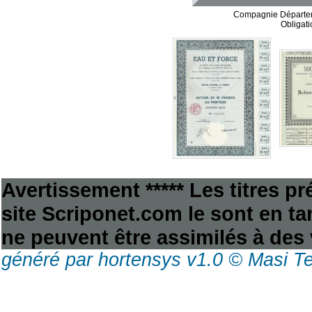
Compagnie Départem
Obligat
Avertissement ***** Les titres p
site Scriponet.com le sont en tan
ne peuvent être assimilés à des 
généré par hortensys v1.0 © Masi T