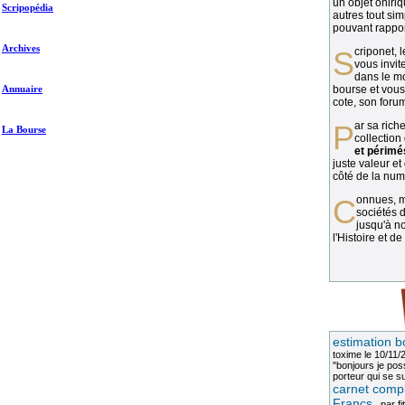
un objet oniriq
Scripopédia
autres tout si
pouvant rapport
Archives
Scriponet, 
vous invit
dans le mo
Annuaire
bourse et vous
cote, son forum
Par sa richesse et sa diversité, la
La Bourse
collection
et périmé
juste valeur et
côté de la numi
Connues, méconnues, ou inconnues, les
sociétés d
jusqu'à no
l'Histoire et de
estimation b
toxime
le 10/11/
"bonjours je pos
porteur qui se sui
carnet compl
Francs
, par
fi