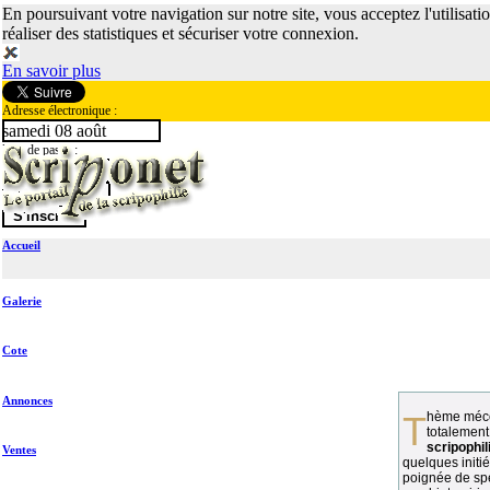
En poursuivant votre navigation sur notre site, vous acceptez l'utilisati
réaliser des statistiques et sécuriser votre connexion.
En savoir plus
Adresse électronique :
samedi 08 août
Mot de passe :
Accueil
Galerie
Cote
Annonces
Thème méconnu des collectionneurs et
totalement
scripophil
Ventes
quelques initié
poignée de spé