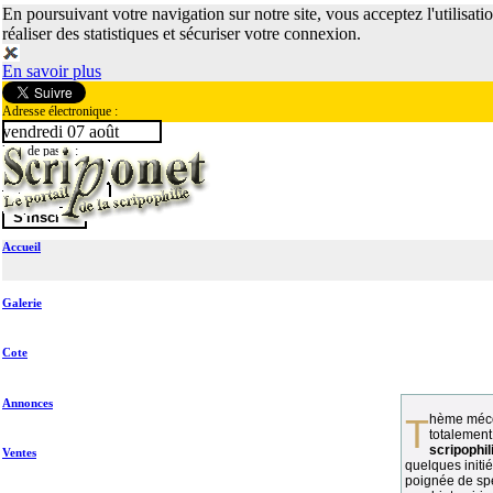
En poursuivant votre navigation sur notre site, vous acceptez l'utilisati
réaliser des statistiques et sécuriser votre connexion.
En savoir plus
Adresse électronique :
vendredi 07 août
Mot de passe :
Accueil
Galerie
Cote
Annonces
Thème méconnu des collectionneurs et
totalement
scripophil
Ventes
quelques initié
poignée de spé