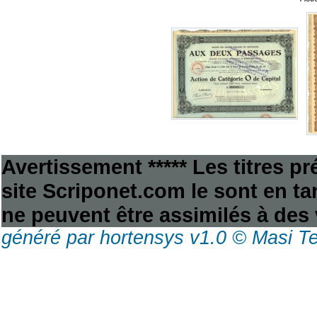
Avertissement ***** Les titres p
site Scriponet.com le sont en tan
ne peuvent être assimilés à des 
généré par hortensys v1.0 © Masi T