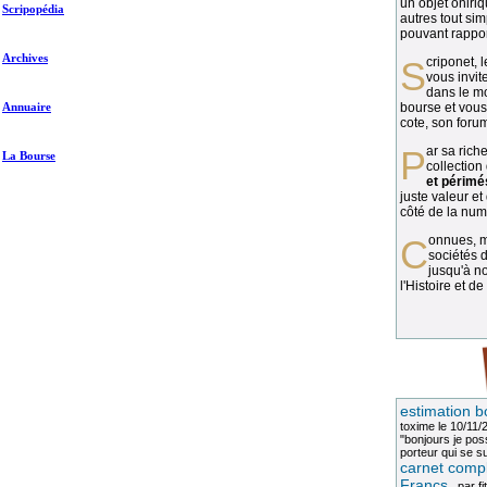
un objet oniriq
Scripopédia
autres tout si
pouvant rapport
Archives
Scriponet, 
vous invit
dans le mo
Annuaire
bourse et vous
cote, son forum
Par sa richesse et sa diversité, la
La Bourse
collection
et périmé
juste valeur et
côté de la numi
Connues, méconnues, ou inconnues, les
sociétés d
jusqu'à no
l'Histoire et de
estimation b
toxime
le 10/11/
"bonjours je pos
porteur qui se sui
carnet compl
Francs
, par
fi