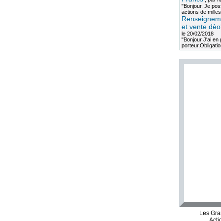
"Bonjour, Je po
actions de milles
Renseigneme
et vente dèo
le 20/02/2018
"Bonjour J'ai e
porteur,Obligation
Les Gra
Acti