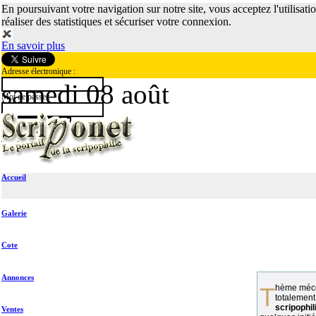
En poursuivant votre navigation sur notre site, vous acceptez l'utilisati
réaliser des statistiques et sécuriser votre connexion.
En savoir plus
Adresse électronique :
samedi 08 août
Mot de passe :
Accueil
Galerie
Cote
Annonces
Thème méconnu des collectionneurs et
totalement
scripophil
Ventes