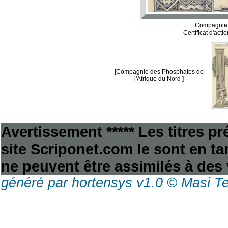
Compagnie 
Certificat d'act
[Compagnie des Phosphates de
l'Afrique du Nord ]
Avertissement ***** Les titres p
site Scriponet.com le sont en tan
ne peuvent être assimilés à des 
généré par hortensys v1.0 © Masi T