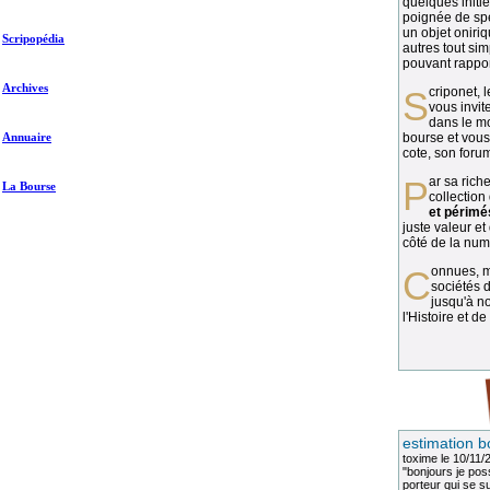
quelques initié
poignée de spé
un objet oniriq
Scripopédia
autres tout si
pouvant rapport
Archives
Scriponet, 
vous invit
dans le mo
Annuaire
bourse et vous
cote, son forum
Par sa richesse et sa diversité, la
La Bourse
collection
et périmé
juste valeur et
côté de la numi
Connues, méconnues, ou inconnues, les
sociétés d
jusqu'à no
l'Histoire et de
estimation b
toxime
le 10/11/
"bonjours je pos
porteur qui se sui