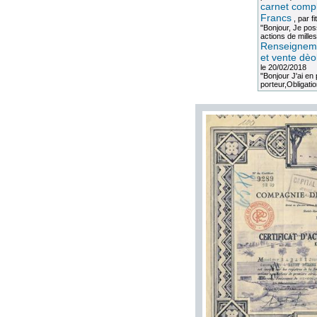
carnet compl
Francs
, par
fi
"Bonjour, Je po
actions de milles
Renseigneme
et vente dèo
le 20/02/2018
"Bonjour J'ai e
porteur,Obligation