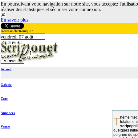
En poursuivant votre navigation sur notre site, vous acceptez l'utilisati
réaliser des statistiques et sécuriser votre connexion.
En savoir plus
Adresse électronique :
vendredi 07 août
Mot de passe :
Accueil
Galerie
Cote
Annonces
Thème méconnu des collectionneurs et
totalement
scripophil
Ventes
quelques initié
poignée de spé