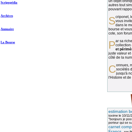
un objet oniriq
Scripopédia
autres tout si
pouvant rapport
Archives
Scriponet, 
vous invit
dans le mo
Annuaire
bourse et vous
cote, son forum
Par sa richesse et sa diversité, la
La Bourse
collection
et périmé
juste valeur et
côté de la numi
Connues, méconnues, ou inconnues, les
sociétés d
jusqu'à no
l'Histoire et de
estimation b
toxime
le 10/11/
"bonjours je pos
porteur qui se sui
carnet compl
Francs
, par
fi