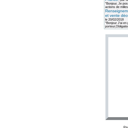
"Bonjour, Je po
actions de milles
Renseigneme
et vente dèo
le 20/02/2018
"Bonjour J'ai e
porteur,Obligation
Pa