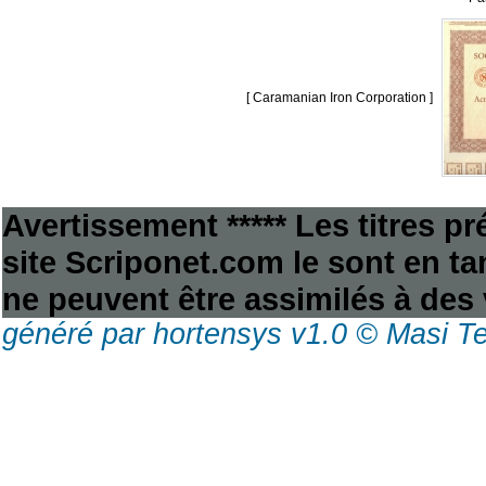
[ Caramanian Iron Corporation ]
Avertissement ***** Les titres p
site Scriponet.com le sont en tan
ne peuvent être assimilés à des 
généré par hortensys v1.0 © Masi T