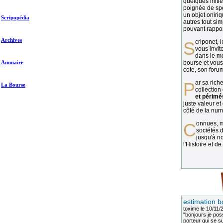
quelques initié
poignée de spé
un objet oniriq
Scripopédia
autres tout si
pouvant rapport
Archives
Scriponet, 
vous invit
dans le mo
Annuaire
bourse et vous
cote, son forum
Par sa richesse et sa diversité, la
La Bourse
collection
et périmé
juste valeur et
côté de la numi
Connues, méconnues, ou inconnues, les
sociétés d
jusqu'à no
l'Histoire et de
estimation b
toxime
le 10/11/
"bonjours je pos
porteur qui se sui