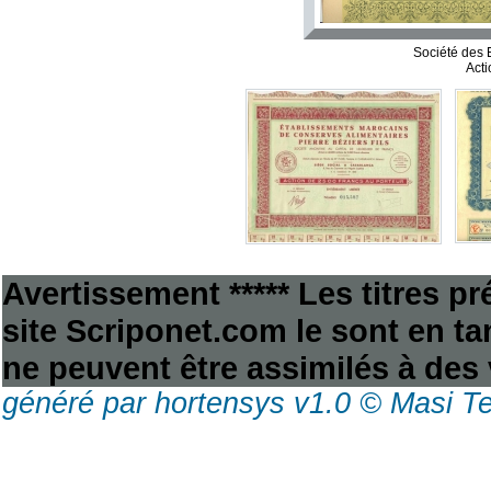
Société des
Acti
Avertissement ***** Les titres p
site Scriponet.com le sont en tan
ne peuvent être assimilés à des 
généré par hortensys v1.0 © Masi T