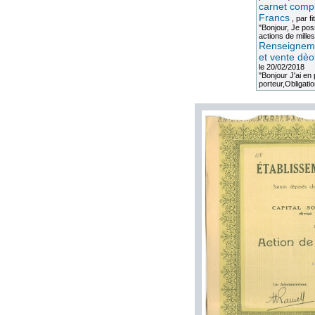
carnet compl
Francs
, par
fi
"Bonjour, Je po
actions de milles
Renseigneme
et vente dèo
le 20/02/2018
"Bonjour J'ai e
porteur,Obligation