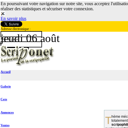
En poursuivant votre navigation sur notre site, vous acceptez l'utilisati
réaliser des statistiques et sécuriser votre connexion.
En savoir plus
Adresse électronique :
jeudi 06 août
Mot de passe :
Accueil
Galerie
Cote
Annonces
Thème méconnu des collectionneurs et
totalement
scripophil
Ventes