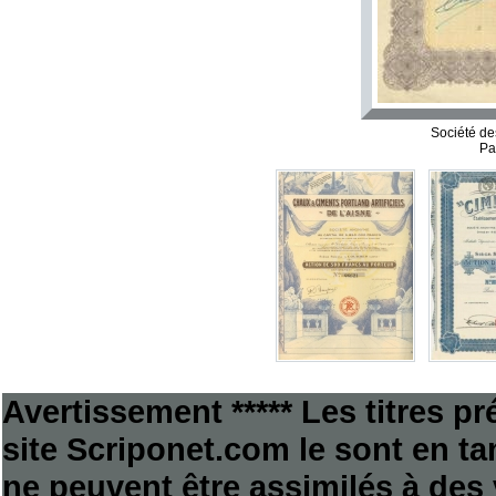
Société de
Pa
Avertissement ***** Les titres p
site Scriponet.com le sont en tan
ne peuvent être assimilés à des 