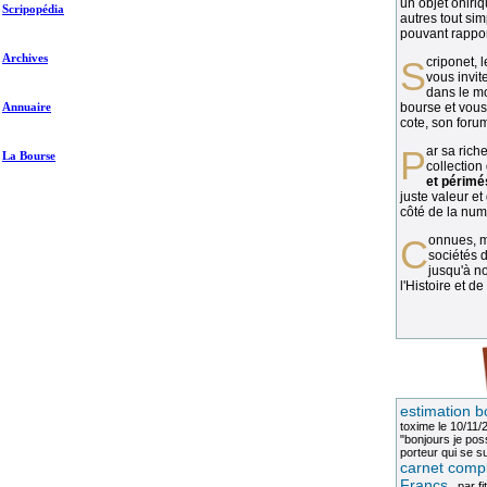
un objet oniriq
Scripopédia
autres tout si
pouvant rapport
Archives
Scriponet, 
vous invit
dans le mo
Annuaire
bourse et vous
cote, son forum
Par sa richesse et sa diversité, la
La Bourse
collection
et périmé
juste valeur et
côté de la numi
Connues, méconnues, ou inconnues, les
sociétés d
jusqu'à no
l'Histoire et de
estimation b
toxime
le 10/11/
"bonjours je pos
porteur qui se sui
carnet compl
Francs
, par
fi