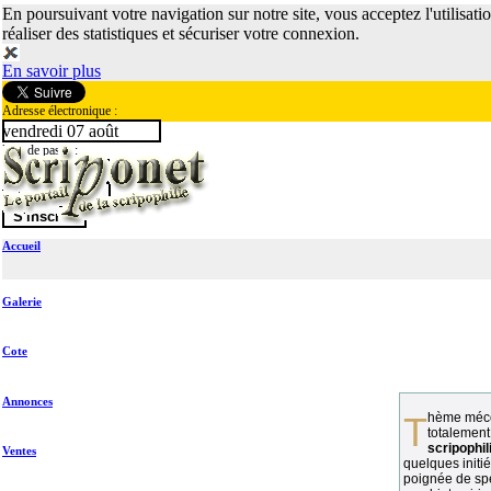
En poursuivant votre navigation sur notre site, vous acceptez l'utilisati
réaliser des statistiques et sécuriser votre connexion.
En savoir plus
Adresse électronique :
vendredi 07 août
Mot de passe :
Accueil
Galerie
Cote
Annonces
Thème méconnu des collectionneurs et
totalement
scripophil
Ventes
quelques initié
poignée de spé