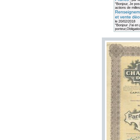
"Bonjour, Je po
actions de milles
Renseigneme
et vente dèo
le 20/02/2018
"Bonjour J'ai e
porteur,Obligation