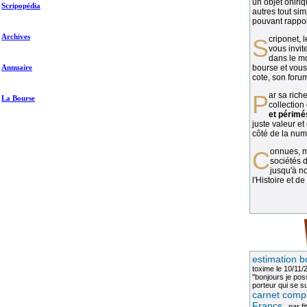
un objet oniriq
Scripopédia
autres tout si
pouvant rapport
Archives
Scriponet, 
vous invit
dans le mo
Annuaire
bourse et vous
cote, son forum
Par sa richesse et sa diversité, la
La Bourse
collection
et périmé
juste valeur et
côté de la numi
Connues, méconnues, ou inconnues, les
sociétés d
jusqu'à no
l'Histoire et de
estimation b
toxime
le 10/11/
"bonjours je pos
porteur qui se sui
carnet compl
Francs
, par
fi