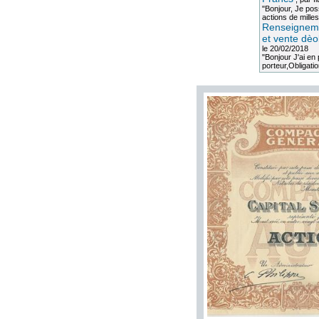
"Bonjour, Je po
actions de milles
Renseigneme
et vente dèo
le 20/02/2018
"Bonjour J'ai e
porteur,Obligation