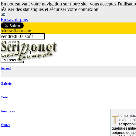
En poursuivant votre navigation sur notre site, vous acceptez l'utilisati
réaliser des statistiques et sécuriser votre connexion.
En savoir plus
Adresse électronique :
vendredi 07 août
Mot de passe :
Accueil
Galerie
Cote
Annonces
Thème méconnu des collectionneurs et
totalement
scripophil
Ventes
quelques initié
poignée de spé