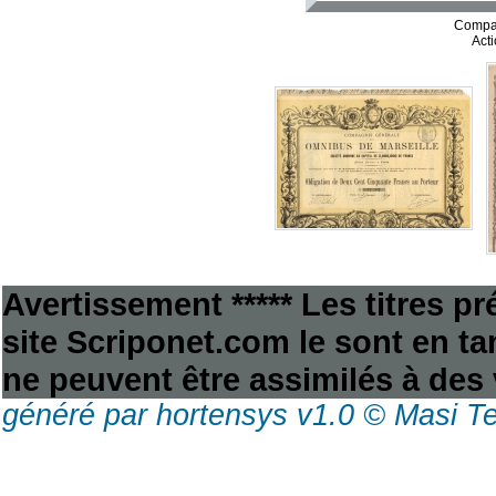
Compag
Act
Avertissement ***** Les titres p
site Scriponet.com le sont en tan
ne peuvent être assimilés à des 
généré par hortensys v1.0 © Masi T