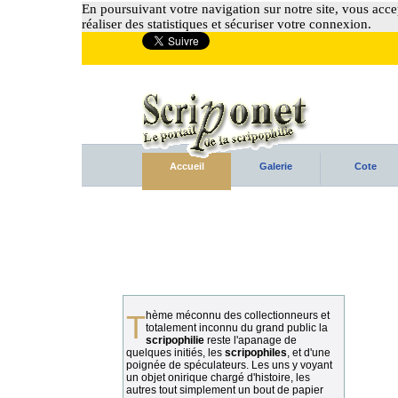
En poursuivant votre navigation sur notre site, vous accep
réaliser des statistiques et sécuriser votre connexion.
Accueil
Galerie
Cote
Thème méconnu des collectionneurs et
totalement inconnu du grand public la
scripophilie
reste l'apanage de
quelques initiés, les
scripophiles
, et d'une
poignée de spéculateurs. Les uns y voyant
un objet onirique chargé d'histoire, les
autres tout simplement un bout de papier