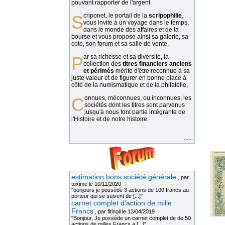
pouvant rapporter de l'argent.
Scriponet, le portail de la
scripophilie
,
vous invite à un voyage dans le temps,
dans le monde des affaires et de la
bourse et vous propose ainsi sa galerie, sa
cote, son forum et sa salle de vente.
Par sa richesse et sa diversité, la
collection des
titres financiers anciens
et périmés
mérite d'être reconnue à sa
juste valeur et de figurer en bonne place à
côté de la numismatique et de la philatélie.
Connues, méconnues, ou inconnues, les
sociétés dont les titres sont parvenus
jusqu'à nous font partie intégrante de
l'Histoire et de notre histoire.
......
estimation bons société générale
, par
toxime
le 10/11/2020
"bonjours je possède 3 actions de 100 francs au
porteur qui se suivent de [...]"
carnet complet d'action de mille
Francs
, par
fitinoli
le 13/04/2019
"Bonjour, Je possède un carnet complet de de 50
actions de milles Francs a [...]"