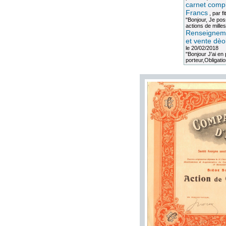
carnet compl
Francs
, par
fi
"Bonjour, Je po
actions de milles
Renseigneme
et vente dèo
le 20/02/2018
"Bonjour J'ai e
porteur,Obligation