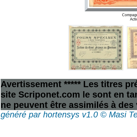
Compagn
Acti
Avertissement ***** Les titres p
site Scriponet.com le sont en tan
ne peuvent être assimilés à des 
généré par hortensys v1.0 © Masi T