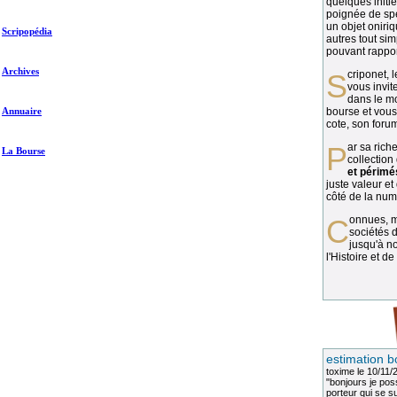
quelques initié
poignée de spé
un objet oniriq
Scripopédia
autres tout si
pouvant rapport
Archives
Scriponet, 
vous invit
dans le mo
Annuaire
bourse et vous
cote, son forum
Par sa richesse et sa diversité, la
La Bourse
collection
et périmé
juste valeur et
côté de la numi
Connues, méconnues, ou inconnues, les
sociétés d
jusqu'à no
l'Histoire et de
estimation b
toxime
le 10/11/
"bonjours je pos
porteur qui se sui