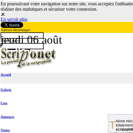
En poursuivant votre navigation sur notre site, vous acceptez l'utilisati
réaliser des statistiques et sécuriser votre connexion.
En savoir plus
Adresse électronique :
jeudi 06 août
Mot de passe :
Accueil
Galerie
Cote
Annonces
Thème méconnu des collectionneurs et
totalement
scripophil
Ventes