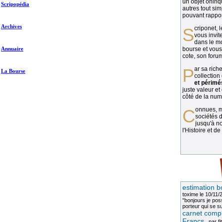
un objet oniriq
Scripopédia
autres tout si
pouvant rapport
Archives
Scriponet, 
vous invit
dans le mo
Annuaire
bourse et vous
cote, son forum
Par sa richesse et sa diversité, la
La Bourse
collection
et périmé
juste valeur et
côté de la numi
Connues, méconnues, ou inconnues, les
sociétés d
jusqu'à no
l'Histoire et de
estimation b
toxime
le 10/11/
"bonjours je pos
porteur qui se sui
carnet compl
Francs
, par
fi