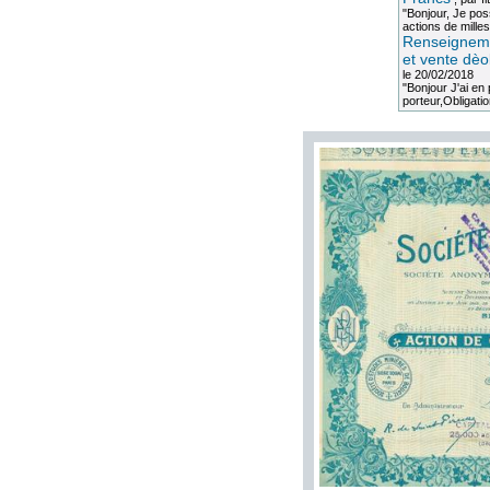
"Bonjour, Je po
actions de milles
Renseigneme
et vente dèo
le 20/02/2018
"Bonjour J'ai e
porteur,Obligation