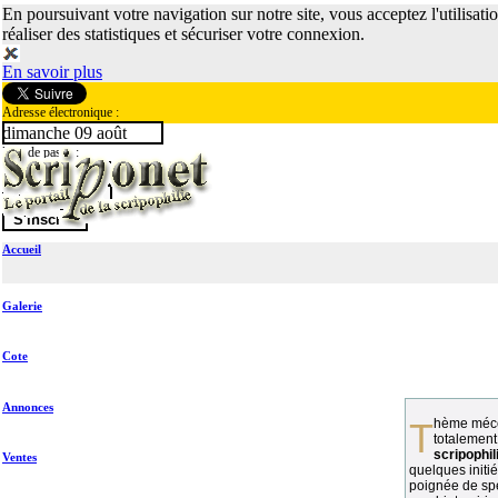
En poursuivant votre navigation sur notre site, vous acceptez l'utilisati
réaliser des statistiques et sécuriser votre connexion.
En savoir plus
Adresse électronique :
dimanche 09 août
Mot de passe :
Accueil
Galerie
Cote
Annonces
Thème méconnu des collectionneurs et
totalement
scripophil
Ventes
quelques initié
poignée de spé