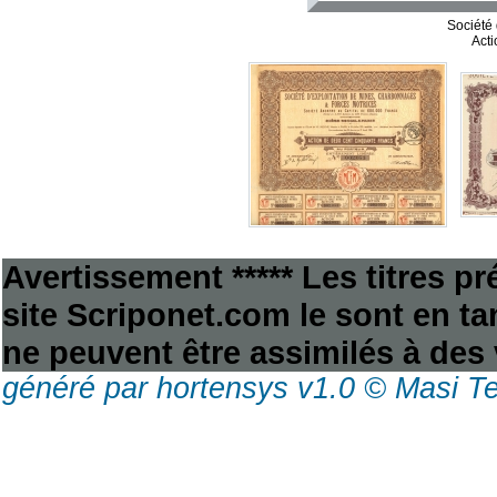
Société 
Acti
Avertissement ***** Les titres p
site Scriponet.com le sont en tan
ne peuvent être assimilés à des 
généré par hortensys v1.0 © Masi T