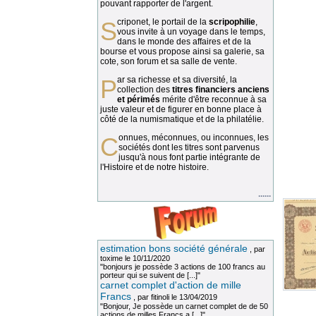
pouvant rapporter de l'argent.
Scriponet, le portail de la
scripophilie
,
vous invite à un voyage dans le temps,
dans le monde des affaires et de la
bourse et vous propose ainsi sa galerie, sa
cote, son forum et sa salle de vente.
Par sa richesse et sa diversité, la
collection des
titres financiers anciens
et périmés
mérite d'être reconnue à sa
juste valeur et de figurer en bonne place à
côté de la numismatique et de la philatélie.
Connues, méconnues, ou inconnues, les
sociétés dont les titres sont parvenus
jusqu'à nous font partie intégrante de
l'Histoire et de notre histoire.
......
estimation bons société générale
, par
toxime
le 10/11/2020
"bonjours je possède 3 actions de 100 francs au
porteur qui se suivent de [...]"
carnet complet d'action de mille
Francs
, par
fitinoli
le 13/04/2019
"Bonjour, Je possède un carnet complet de de 50
actions de milles Francs a [...]"