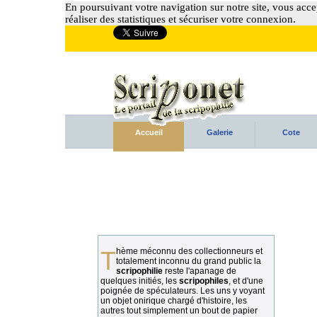
En poursuivant votre navigation sur notre site, vous accep
réaliser des statistiques et sécuriser votre connexion.
Accueil
Galerie
Cote
Thème méconnu des collectionneurs et
totalement inconnu du grand public la
scripophilie
reste l'apanage de
quelques initiés, les
scripophiles
, et d'une
poignée de spéculateurs. Les uns y voyant
un objet onirique chargé d'histoire, les
autres tout simplement un bout de papier