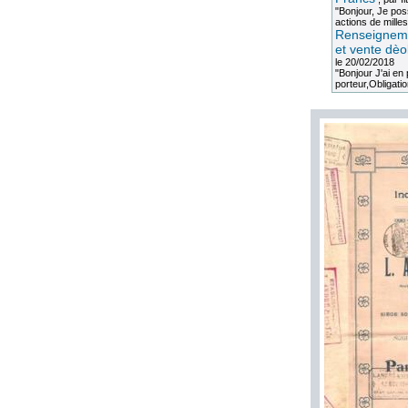
"Bonjour, Je po
actions de milles
Renseigneme
et vente dèo
le 20/02/2018
"Bonjour J'ai e
porteur,Obligation