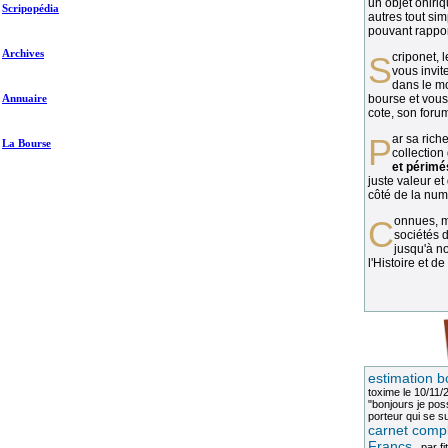
un objet oniriq
Scripopédia
autres tout si
pouvant rapport
Archives
Scriponet, 
vous invit
dans le mo
Annuaire
bourse et vous
cote, son forum
Par sa richesse et sa diversité, la
La Bourse
collection
et périmé
juste valeur et
côté de la numi
Connues, méconnues, ou inconnues, les
sociétés d
jusqu'à no
l'Histoire et de
estimation b
toxime
le 10/11/
"bonjours je pos
porteur qui se sui
carnet compl
Francs
, par
fi