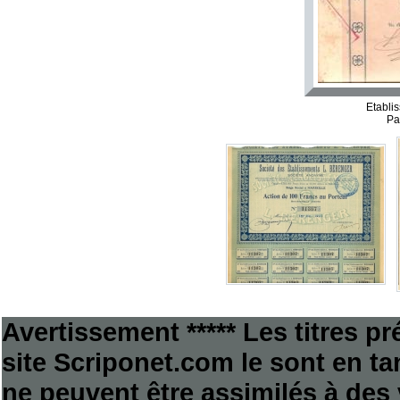
Etablis
Pa
Avertissement ***** Les titres p
site Scriponet.com le sont en tan
ne peuvent être assimilés à des 