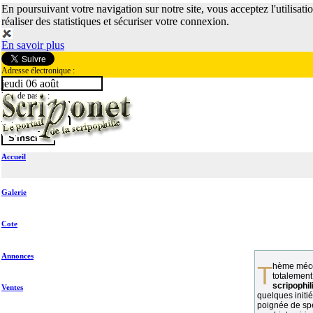
En poursuivant votre navigation sur notre site, vous acceptez l'utilisati
réaliser des statistiques et sécuriser votre connexion.
En savoir plus
Adresse électronique :
jeudi 06 août
Mot de passe :
Accueil
Galerie
Cote
Annonces
Thème méconnu des collectionneurs et
totalement
scripophil
Ventes
quelques initié
poignée de spé