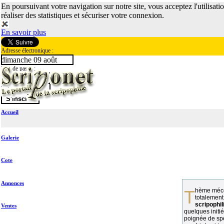
En poursuivant votre navigation sur notre site, vous acceptez l'utilisati
réaliser des statistiques et sécuriser votre connexion.
En savoir plus
Adresse électronique :
dimanche 09 août
Mot de passe :
Accueil
Galerie
Cote
Annonces
Thème méconnu des collectionneurs et
totalement
scripophil
Ventes
quelques initié
poignée de spé