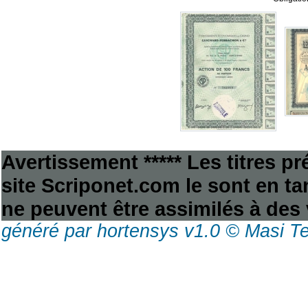
Avertissement ***** Les titres p
site Scriponet.com le sont en tan
ne peuvent être assimilés à des 
généré par hortensys v1.0 © Masi T