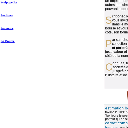
un objet oniriq
Scripopédia
autres tout si
pouvant rapport
Archives
Scriponet, 
vous invit
dans le mo
Annuaire
bourse et vous
cote, son forum
Par sa richesse et sa diversité, la
La Bourse
collection
et périmé
juste valeur et
côté de la numi
Connues, méconnues, ou inconnues, les
sociétés d
jusqu'à no
l'Histoire et de
estimation b
toxime
le 10/11/
"bonjours je pos
porteur qui se sui
carnet compl
Francs
, par
fi