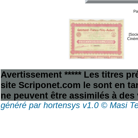
Pa
[Soci
Ciném
Avertissement ***** Les titres p
site Scriponet.com le sont en tan
ne peuvent être assimilés à des 
généré par hortensys v1.0 © Masi T