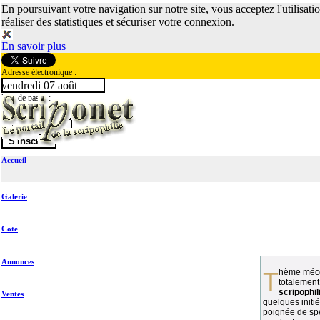
En poursuivant votre navigation sur notre site, vous acceptez l'utilisati
réaliser des statistiques et sécuriser votre connexion.
En savoir plus
Adresse électronique :
vendredi 07 août
Mot de passe :
Accueil
Galerie
Cote
Annonces
Thème méconnu des collectionneurs et
totalement
scripophil
Ventes
quelques initié
poignée de spé