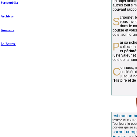
un objet oniriq
Scripopédia
autres tout si
pouvant rapport
Archives
Scriponet, 
vous invit
dans le mo
Annuaire
bourse et vous
cote, son forum
Par sa richesse et sa diversité, la
La Bourse
collection
et périmé
juste valeur et
côté de la numi
Connues, méconnues, ou inconnues, les
sociétés d
jusqu'à no
l'Histoire et de
estimation b
toxime
le 10/11/
"bonjours je pos
porteur qui se sui
carnet compl
Francs
, par
fi