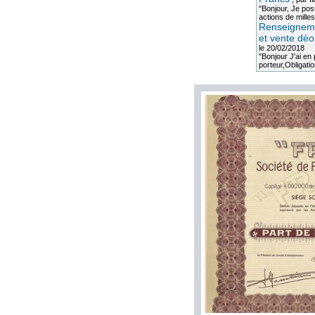
"Bonjour, Je po
actions de milles
Renseigneme
et vente dèo
le 20/02/2018
"Bonjour J'ai e
porteur,Obligation