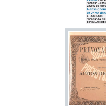
"Bonjour, Je po
actions de milles
Renseigneme
et vente dèo
le 20/02/2018
"Bonjour J'ai e
porteur,Obligation