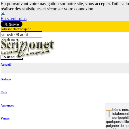
En poursuivant votre navigation sur notre site, vous acceptez l'utilisati
réaliser des statistiques et sécuriser votre connexion.
En savoir plus
Adresse électronique :
samedi 08 août
Mot de passe :
Accueil
Galerie
Cote
Annonces
Thème méconnu des collectionneurs et
totalement
scripophil
Ventes
quelques initié
poignée de spé