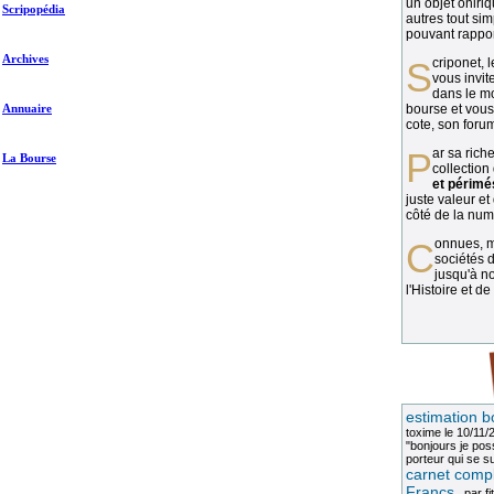
un objet oniriq
Scripopédia
autres tout si
pouvant rapport
Archives
Scriponet, 
vous invit
dans le mo
Annuaire
bourse et vous
cote, son forum
Par sa richesse et sa diversité, la
La Bourse
collection
et périmé
juste valeur et
côté de la numi
Connues, méconnues, ou inconnues, les
sociétés d
jusqu'à no
l'Histoire et de
estimation b
toxime
le 10/11/
"bonjours je pos
porteur qui se sui
carnet compl
Francs
, par
fi