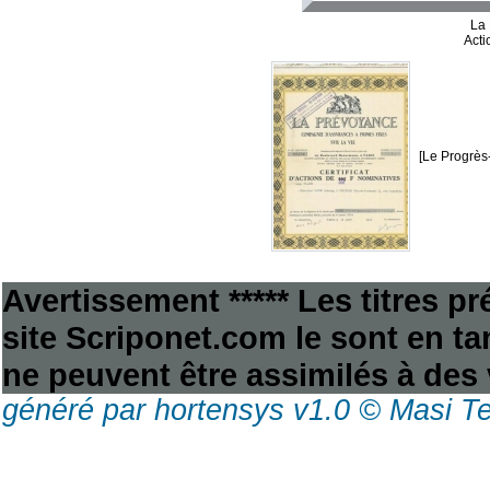
La 
Acti
[Le Progrès-
Avertissement ***** Les titres p
site Scriponet.com le sont en tan
ne peuvent être assimilés à des 
généré par hortensys v1.0 © Masi T