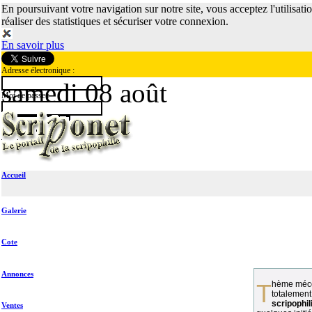
En poursuivant votre navigation sur notre site, vous acceptez l'utilisati
réaliser des statistiques et sécuriser votre connexion.
En savoir plus
Adresse électronique :
samedi 08 août
Mot de passe :
Accueil
Galerie
Cote
Annonces
Thème méconnu des collectionneurs et
totalement
scripophil
Ventes