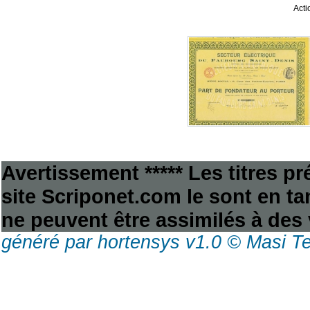
Acti
Avertissement ***** Les titres p
site Scriponet.com le sont en tan
ne peuvent être assimilés à des 
généré par hortensys v1.0 © Masi T