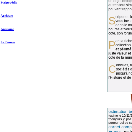
un objet oniriq
Scripopédia
autres tout si
pouvant rapport
Archives
Scriponet, 
vous invit
dans le mo
Annuaire
bourse et vous
cote, son forum
Par sa richesse et sa diversité, la
La Bourse
collection
et périmé
juste valeur et
côté de la numi
Connues, méconnues, ou inconnues, les
sociétés d
jusqu'à no
l'Histoire et de
estimation b
toxime
le 10/11/
"bonjours je pos
porteur qui se sui
carnet compl
Francs
, par
fi