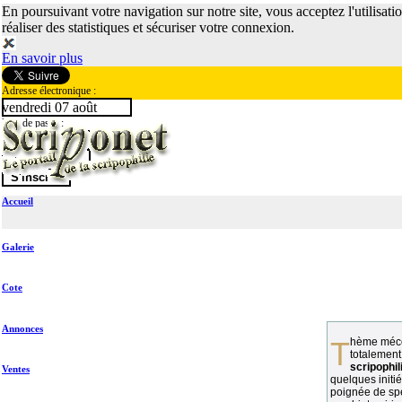
En poursuivant votre navigation sur notre site, vous acceptez l'utilisati
réaliser des statistiques et sécuriser votre connexion.
En savoir plus
Adresse électronique :
vendredi 07 août
Mot de passe :
Accueil
Galerie
Cote
Annonces
Thème méconnu des collectionneurs et
totalement
scripophil
Ventes
quelques initié
poignée de spé