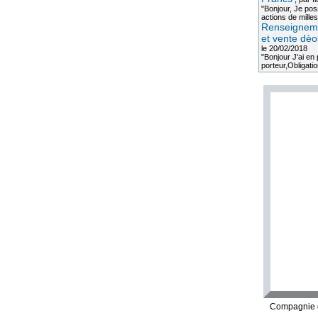
"Bonjour, Je po
actions de milles
Renseigneme
et vente dèo
le 20/02/2018
"Bonjour J'ai e
porteur,Obligation
Compagnie d