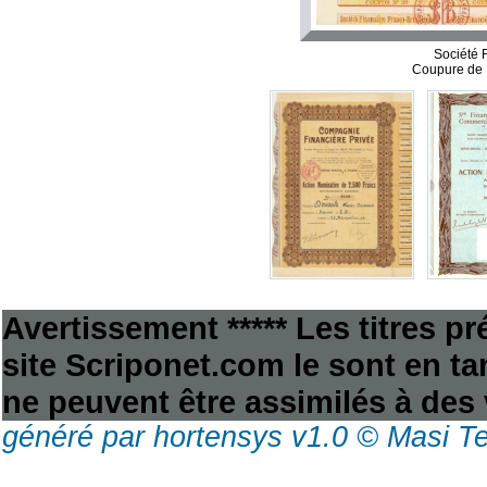
Société 
Coupure de 
Avertissement ***** Les titres p
site Scriponet.com le sont en tan
ne peuvent être assimilés à des 
généré par hortensys v1.0 © Masi T