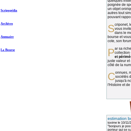
quelques initié
poignée de spé
un objet oniriq
Scripopédia
autres tout si
pouvant rapport
Archives
Scriponet, 
vous invit
dans le mo
Annuaire
bourse et vous
cote, son forum
Par sa richesse et sa diversité, la
La Bourse
collection
et périmé
juste valeur et
côté de la numi
Connues, méconnues, ou inconnues, les
sociétés d
jusqu'à no
l'Histoire et de
estimation b
toxime
le 10/11/
"bonjours je pos
porteur qui se sui