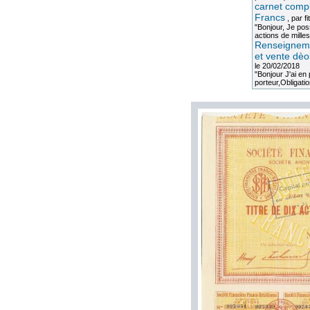
carnet compl
Francs
, par
fi
"Bonjour, Je po
actions de milles
Renseigneme
et vente dèo
le 20/02/2018
"Bonjour J'ai e
porteur,Obligation