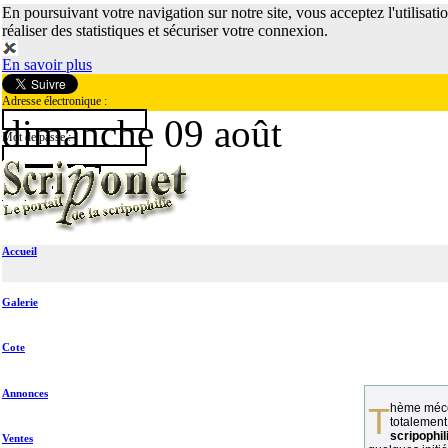
En poursuivant votre navigation sur notre site, vous acceptez l'utilisati
réaliser des statistiques et sécuriser votre connexion.
En savoir plus
Adresse électronique :
dimanche 09 août
Mot de passe :
Accueil
Galerie
Cote
Annonces
Thème méconnu des collectionneurs et
totalement
scripophil
Ventes