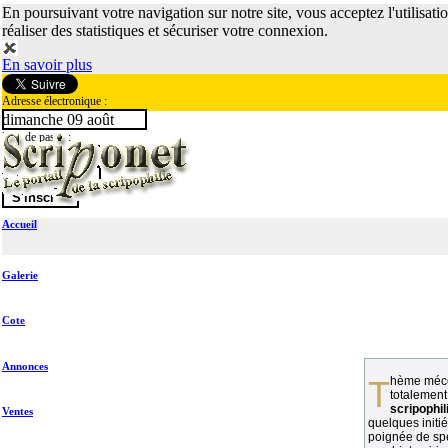
En poursuivant votre navigation sur notre site, vous acceptez l'utilisati
réaliser des statistiques et sécuriser votre connexion.
En savoir plus
Adresse électronique :
dimanche 09 août
Mot de passe :
Accueil
Galerie
Cote
Annonces
Thème méconnu des collectionneurs et
totalement
scripophil
Ventes
quelques initié
poignée de spé