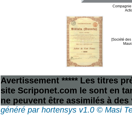
Compagnie 
Acti
[Société des
Maura
Avertissement ***** Les titres p
site Scriponet.com le sont en tan
ne peuvent être assimilés à des 
généré par hortensys v1.0 © Masi T