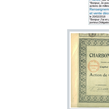
"Bonjour, Je po
actions de milles
Renseigneme
et vente dèo
le 20/02/2018
"Bonjour J'ai e
porteur,Obligation