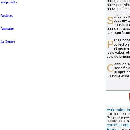
un objet oniriq
Scripopédia
autres tout si
pouvant rapport
Archives
Scriponet, 
vous invit
dans le mo
Annuaire
bourse et vous
cote, son forum
Par sa richesse et sa diversité, la
La Bourse
collection
et périmé
juste valeur et
côté de la numi
Connues, méconnues, ou inconnues, les
sociétés d
jusqu'à no
l'Histoire et de
estimation b
toxime
le 10/11/
"bonjours je pos
porteur qui se sui
carnet compl
Francs
, par
fi