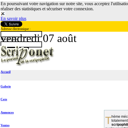
En poursuivant votre navigation sur notre site, vous acceptez l'utilisati
réaliser des statistiques et sécuriser votre connexion.
En savoir plus
Adresse électronique :
vendredi 07 août
Mot de passe :
Accueil
Galerie
Cote
Annonces
Thème méconnu des collectionneurs et
totalement
scripophil
Ventes