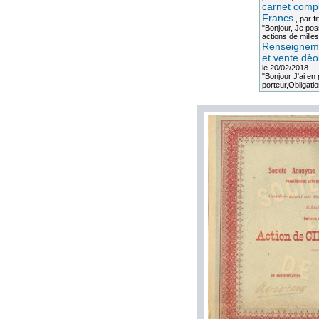
carnet compl
Francs
, par
fi
"Bonjour, Je po
actions de milles
Renseigneme
et vente dèo
le 20/02/2018
"Bonjour J'ai e
porteur,Obligation