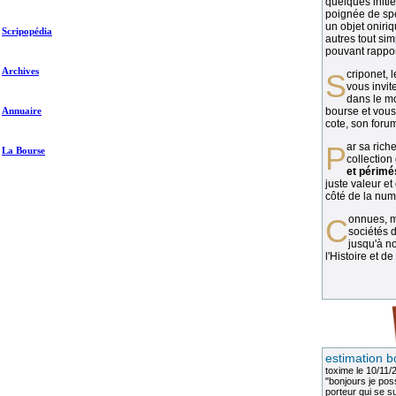
quelques initié
poignée de spé
un objet oniriq
Scripopédia
autres tout si
pouvant rapport
Archives
Scriponet, 
vous invit
dans le mo
Annuaire
bourse et vous
cote, son forum
Par sa richesse et sa diversité, la
La Bourse
collection
et périmé
juste valeur et
côté de la numi
Connues, méconnues, ou inconnues, les
sociétés d
jusqu'à no
l'Histoire et de
estimation b
toxime
le 10/11/
"bonjours je pos
porteur qui se sui