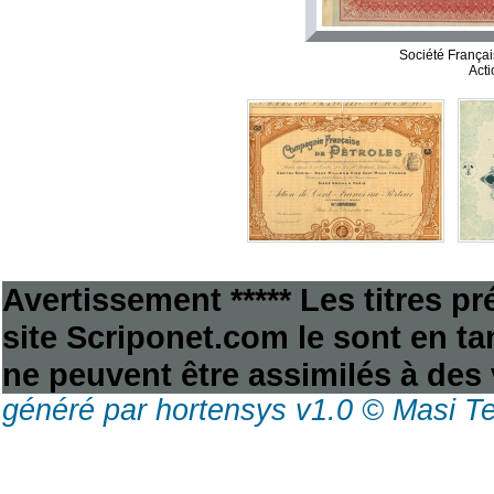
Société Françai
Acti
Avertissement ***** Les titres p
site Scriponet.com le sont en tan
ne peuvent être assimilés à des 
généré par hortensys v1.0 © Masi T