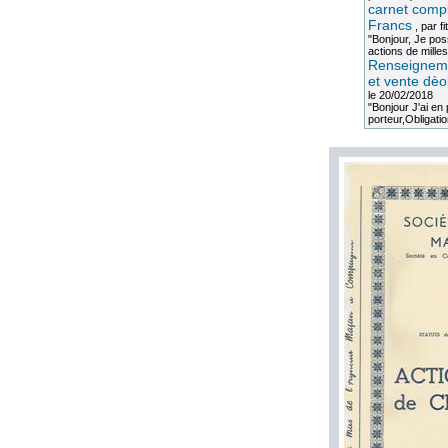
carnet compl
Francs
, par
fi
"Bonjour, Je po
actions de milles
Renseigneme
et vente dèo
le 20/02/2018
"Bonjour J'ai e
porteur,Obligation