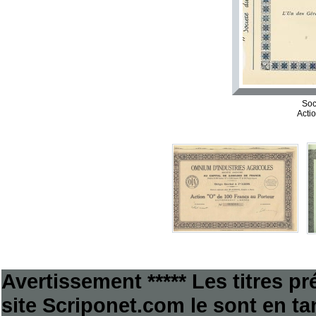
Soc
Acti
Avertissement ***** Les titres p
site Scriponet.com le sont en tan