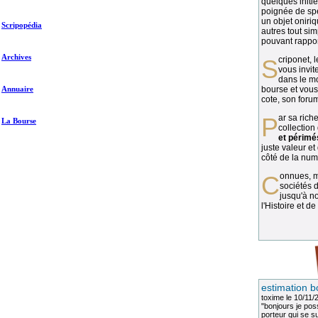
quelques initié
poignée de spé
un objet oniriq
Scripopédia
autres tout si
pouvant rapport
Archives
Scriponet, 
vous invit
dans le mo
Annuaire
bourse et vous
cote, son forum
Par sa richesse et sa diversité, la
La Bourse
collection
et périmé
juste valeur et
côté de la numi
Connues, méconnues, ou inconnues, les
sociétés d
jusqu'à no
l'Histoire et de
estimation b
toxime
le 10/11/
"bonjours je pos
porteur qui se sui