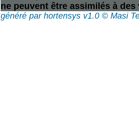
ne peuvent être assimilés à des 
généré par hortensys v1.0 © Masi T