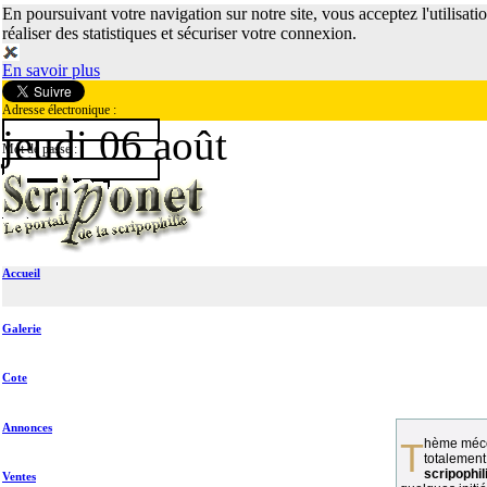
En poursuivant votre navigation sur notre site, vous acceptez l'utilisati
réaliser des statistiques et sécuriser votre connexion.
En savoir plus
Adresse électronique :
jeudi 06 août
Mot de passe :
Accueil
Galerie
Cote
Annonces
Thème méconnu des collectionneurs et
totalement
scripophil
Ventes