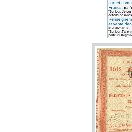
carnet compl
Francs
, par
fi
"Bonjour, Je po
actions de milles
Renseigneme
et vente dèo
le 20/02/2018
"Bonjour J'ai e
porteur,Obligation