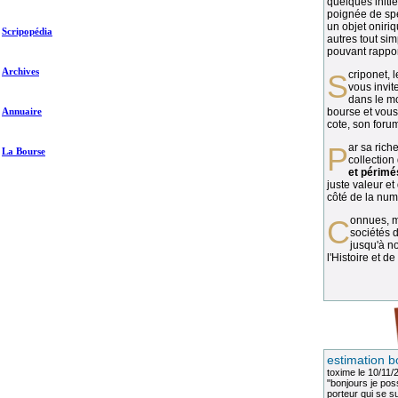
quelques initié
poignée de spé
un objet oniriq
Scripopédia
autres tout si
pouvant rapport
Archives
Scriponet, 
vous invit
dans le mo
Annuaire
bourse et vous
cote, son forum
Par sa richesse et sa diversité, la
La Bourse
collection
et périmé
juste valeur et
côté de la numi
Connues, méconnues, ou inconnues, les
sociétés d
jusqu'à no
l'Histoire et de
estimation b
toxime
le 10/11/
"bonjours je pos
porteur qui se sui