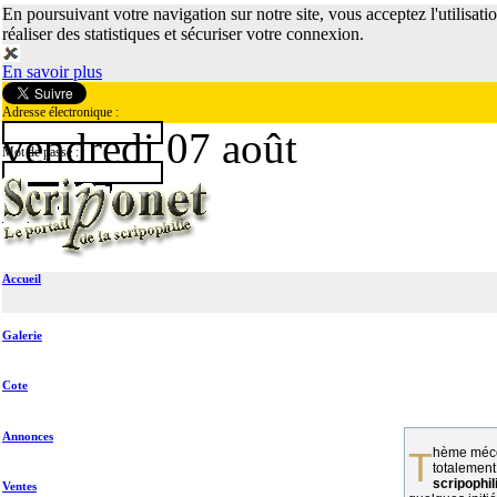
En poursuivant votre navigation sur notre site, vous acceptez l'utilisati
réaliser des statistiques et sécuriser votre connexion.
En savoir plus
Adresse électronique :
vendredi 07 août
Mot de passe :
Accueil
Galerie
Cote
Annonces
Thème méconnu des collectionneurs et
totalement
scripophil
Ventes