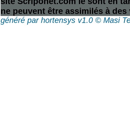
site Scriponet.com le sont en tan
ne peuvent être assimilés à des 
généré par hortensys v1.0 © Masi T