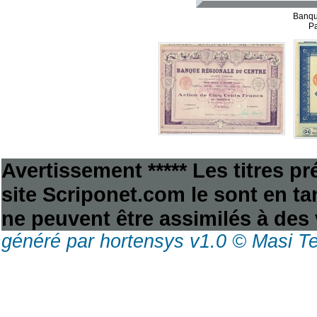
Banqu
Pa
Avertissement ***** Les titres p
site Scriponet.com le sont en tan
ne peuvent être assimilés à des 
généré par hortensys v1.0 © Masi T