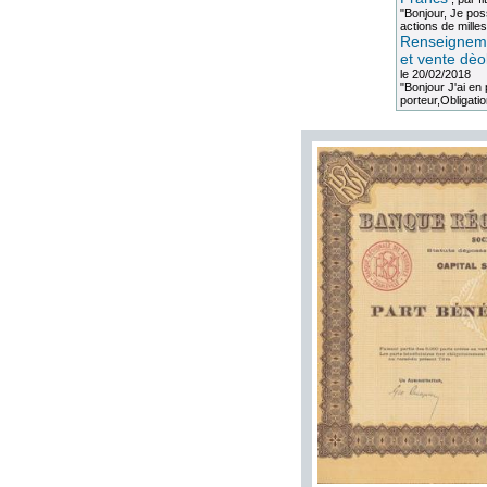
"Bonjour, Je po
actions de milles
Renseigneme
et vente dèo
le 20/02/2018
"Bonjour J'ai e
porteur,Obligation