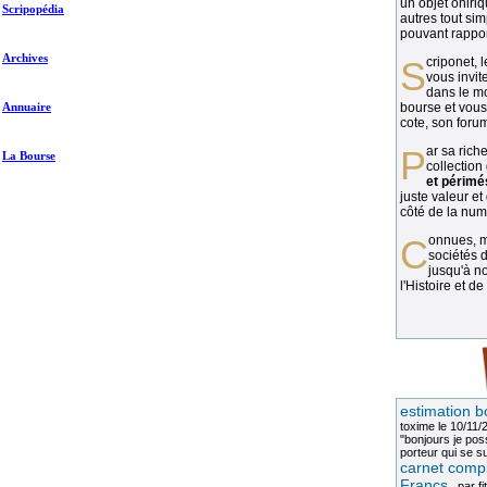
un objet oniriq
Scripopédia
autres tout si
pouvant rapport
Archives
Scriponet, 
vous invit
dans le mo
Annuaire
bourse et vous
cote, son forum
Par sa richesse et sa diversité, la
La Bourse
collection
et périmé
juste valeur et
côté de la numi
Connues, méconnues, ou inconnues, les
sociétés d
jusqu'à no
l'Histoire et de
estimation b
toxime
le 10/11/
"bonjours je pos
porteur qui se sui
carnet compl
Francs
, par
fi