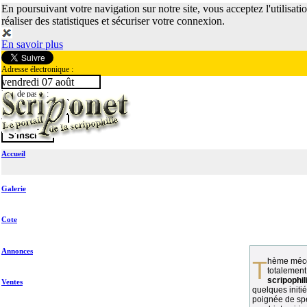
En poursuivant votre navigation sur notre site, vous acceptez l'utilisati
réaliser des statistiques et sécuriser votre connexion.
En savoir plus
Adresse électronique :
vendredi 07 août
Mot de passe :
Accueil
Galerie
Cote
Annonces
Thème méconnu des collectionneurs et
totalement
scripophil
Ventes
quelques initié
poignée de spé