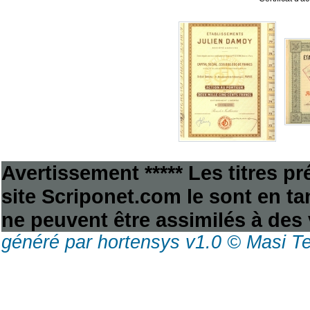
Avertissement ***** Les titres p
site Scriponet.com le sont en tan
ne peuvent être assimilés à des 
généré par hortensys v1.0 © Masi T