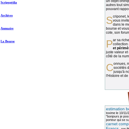
un objet oniriq
Scripopédia
autres tout si
pouvant rapport
Archives
Scriponet, 
vous invit
dans le mo
Annuaire
bourse et vous
cote, son forum
Par sa richesse et sa diversité, la
La Bourse
collection
et périmé
juste valeur et
côté de la numi
Connues, méconnues, ou inconnues, les
sociétés d
jusqu'à no
l'Histoire et de
estimation b
toxime
le 10/11/
"bonjours je pos
porteur qui se sui
carnet compl
Francs
, par
fi