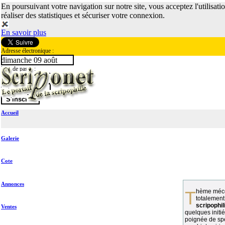
En poursuivant votre navigation sur notre site, vous acceptez l'utilisati
réaliser des statistiques et sécuriser votre connexion.
En savoir plus
Adresse électronique :
dimanche 09 août
Mot de passe :
Accueil
Galerie
Cote
Annonces
Thème méconnu des collectionneurs et
totalement
scripophil
Ventes
quelques initié
poignée de spé