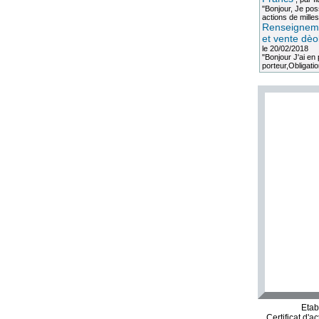
"Bonjour, Je po
actions de milles
Renseigneme
et vente dèo
le 20/02/2018
"Bonjour J'ai e
porteur,Obligation
Etab
Certificat d'a