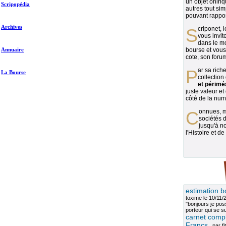
un objet oniriq
Scripopédia
autres tout si
pouvant rapport
Archives
Scriponet, 
vous invit
dans le mo
Annuaire
bourse et vous
cote, son forum
Par sa richesse et sa diversité, la
La Bourse
collection
et périmé
juste valeur et
côté de la numi
Connues, méconnues, ou inconnues, les
sociétés d
jusqu'à no
l'Histoire et de
estimation b
toxime
le 10/11/
"bonjours je pos
porteur qui se sui
carnet compl
Francs
, par
fi