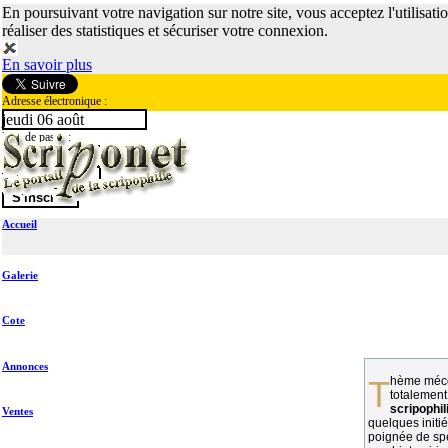
En poursuivant votre navigation sur notre site, vous acceptez l'utilisati
réaliser des statistiques et sécuriser votre connexion.
En savoir plus
Adresse électronique :
jeudi 06 août
Mot de passe :
Accueil
Galerie
Cote
Annonces
Thème méconnu des collectionneurs et
totalement
scripophil
Ventes
quelques initié
poignée de spé