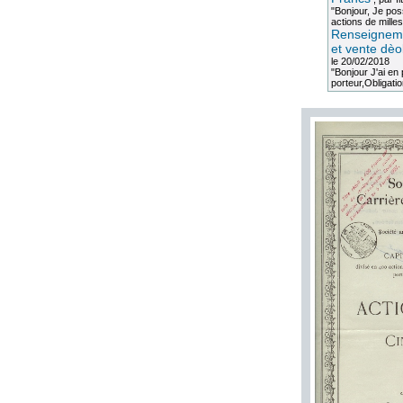
"Bonjour, Je po
actions de milles
Renseigneme
et vente dèo
le 20/02/2018
"Bonjour J'ai e
porteur,Obligation