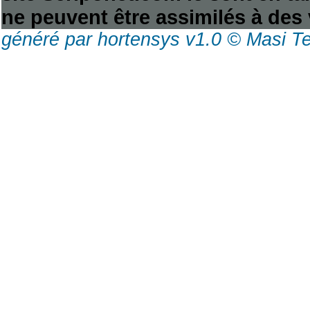
ne peuvent être assimilés à des 
généré par hortensys v1.0 © Masi T