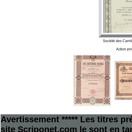
Société des Carri
Action pr
Avertissement ***** Les titres p
site Scriponet.com le sont en tan