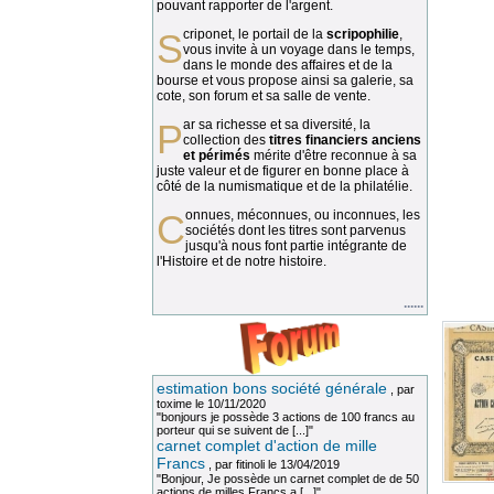
pouvant rapporter de l'argent.
Scriponet, le portail de la
scripophilie
,
vous invite à un voyage dans le temps,
dans le monde des affaires et de la
bourse et vous propose ainsi sa galerie, sa
cote, son forum et sa salle de vente.
Par sa richesse et sa diversité, la
collection des
titres financiers anciens
et périmés
mérite d'être reconnue à sa
juste valeur et de figurer en bonne place à
côté de la numismatique et de la philatélie.
Connues, méconnues, ou inconnues, les
sociétés dont les titres sont parvenus
jusqu'à nous font partie intégrante de
l'Histoire et de notre histoire.
......
estimation bons société générale
, par
toxime
le 10/11/2020
"bonjours je possède 3 actions de 100 francs au
porteur qui se suivent de [...]"
carnet complet d'action de mille
Francs
, par
fitinoli
le 13/04/2019
"Bonjour, Je possède un carnet complet de de 50
actions de milles Francs a [...]"