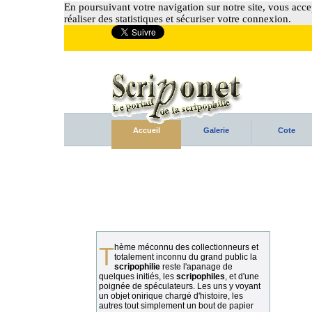
En poursuivant votre navigation sur notre site, vous accep
réaliser des statistiques et sécuriser votre connexion.
Accueil
Galerie
Cote
Thème méconnu des collectionneurs et
totalement inconnu du grand public la
scripophilie
reste l'apanage de
quelques initiés, les
scripophiles
, et d'une
poignée de spéculateurs. Les uns y voyant
un objet onirique chargé d'histoire, les
autres tout simplement un bout de papier