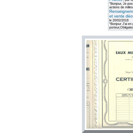
"Bonjour, Je po
actions de milles
Renseigneme
et vente dèo
le 20/02/2018
"Bonjour J'ai e
porteur,Obligation