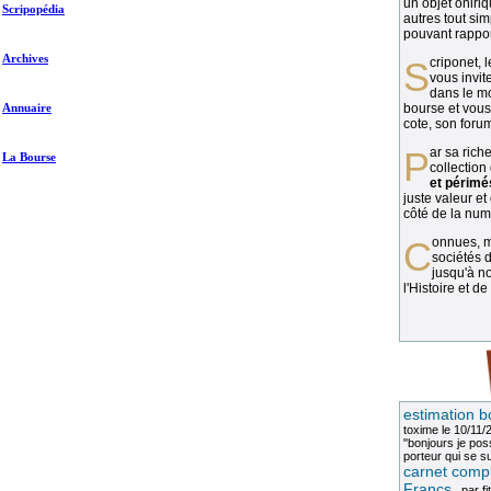
un objet oniriq
Scripopédia
autres tout si
pouvant rapport
Archives
Scriponet, 
vous invit
dans le mo
Annuaire
bourse et vous
cote, son forum
Par sa richesse et sa diversité, la
La Bourse
collection
et périmé
juste valeur et
côté de la numi
Connues, méconnues, ou inconnues, les
sociétés d
jusqu'à no
l'Histoire et de
estimation b
toxime
le 10/11/
"bonjours je pos
porteur qui se sui
carnet compl
Francs
, par
fi