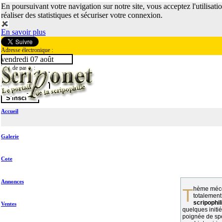
En poursuivant votre navigation sur notre site, vous acceptez l'utilisati
réaliser des statistiques et sécuriser votre connexion.
En savoir plus
Adresse électronique :
vendredi 07 août
Mot de passe :
Accueil
Galerie
Cote
Annonces
Thème méconnu des collectionneurs et
totalement
scripophil
Ventes
quelques initié
poignée de spé