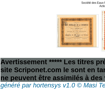
Société des Eaux 
Acti
Avertissement ***** Les titres p
site Scriponet.com le sont en tan
ne peuvent être assimilés à des 
généré par hortensys v1.0 © Masi T