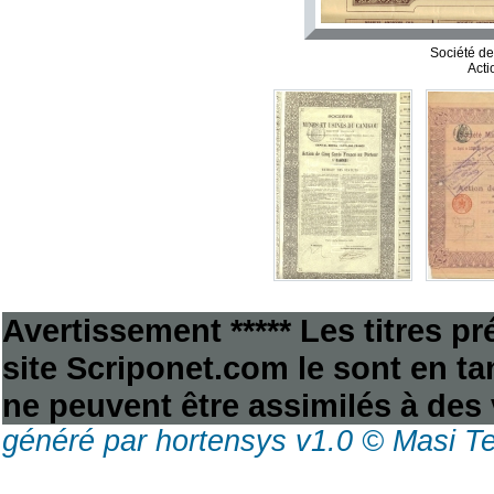
Société d
Acti
Avertissement ***** Les titres p
site Scriponet.com le sont en tan
ne peuvent être assimilés à des 
généré par hortensys v1.0 © Masi T