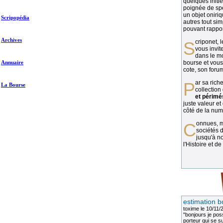
quelques initié
poignée de spé
un objet oniriq
Scripopédia
autres tout si
pouvant rapport
Archives
Scriponet, 
vous invit
dans le mo
Annuaire
bourse et vous
cote, son forum
Par sa richesse et sa diversité, la
La Bourse
collection
et périmé
juste valeur et
côté de la numi
Connues, méconnues, ou inconnues, les
sociétés d
jusqu'à no
l'Histoire et de
estimation b
toxime
le 10/11/
"bonjours je pos
porteur qui se sui