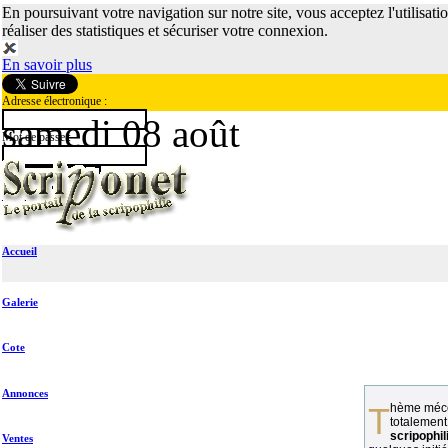
En poursuivant votre navigation sur notre site, vous acceptez l'utilisati
réaliser des statistiques et sécuriser votre connexion.
En savoir plus
Adresse électronique :
samedi 08 août
Mot de passe :
Accueil
Galerie
Cote
Annonces
Thème méconnu des collectionneurs et
totalement
scripophil
Ventes