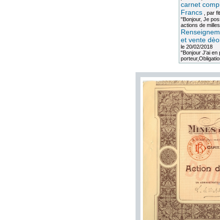
carnet compl
Francs
, par
fi
"Bonjour, Je po
actions de milles
Renseigneme
et vente dèo
le 20/02/2018
"Bonjour J'ai e
porteur,Obligation