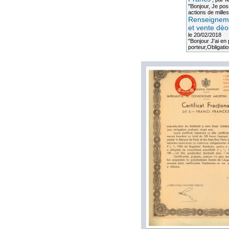
"Bonjour, Je po
actions de milles
Renseigneme
et vente dèo
le 20/02/2018
"Bonjour J'ai e
porteur,Obligation