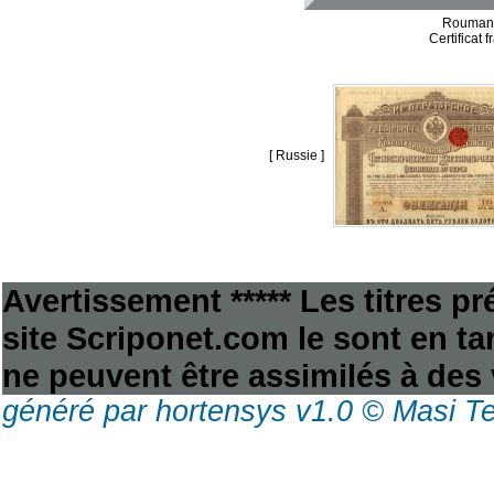
Roumanie
Certificat 
[ Russie ]
Avertissement ***** Les titres p
site Scriponet.com le sont en tan
ne peuvent être assimilés à des 
généré par hortensys v1.0 © Masi T