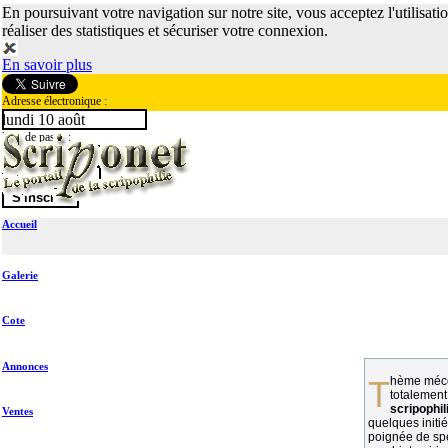
En poursuivant votre navigation sur notre site, vous acceptez l'utilisati
réaliser des statistiques et sécuriser votre connexion.
En savoir plus
Adresse électronique :
lundi 10 août
Mot de passe :
Accueil
Galerie
Cote
Annonces
Thème méconnu des collectionneurs et
totalement
scripophil
Ventes
quelques initié
poignée de spé