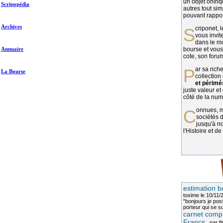
un objet oniriq
Scripopédia
autres tout si
pouvant rapport
Archives
Scriponet, 
vous invit
dans le mo
Annuaire
bourse et vous
cote, son forum
Par sa richesse et sa diversité, la
La Bourse
collection
et périmé
juste valeur et
côté de la numi
Connues, méconnues, ou inconnues, les
sociétés d
jusqu'à no
l'Histoire et de
estimation b
toxime
le 10/11/
"bonjours je pos
porteur qui se sui
carnet compl
Francs
, par
fi