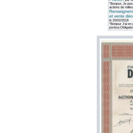
"Bonjour, Je po
actions de milles
Renseigneme
et vente dèo
le 20/02/2018
"Bonjour J'ai e
porteur,Obligation