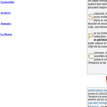
un objet oniriq
Scripopédia
autres tout si
pouvant rapport
Archives
Scriponet, 
vous invit
dans le mo
Annuaire
bourse et vous
cote, son forum
Par sa richesse et sa diversité, la
La Bourse
collection
et périmé
juste valeur et
côté de la numi
Connues, méconnues, ou inconnues, les
sociétés d
jusqu'à no
l'Histoire et de
estimation b
toxime
le 10/11/
"bonjours je pos
porteur qui se sui
carnet compl
Francs
, par
fi