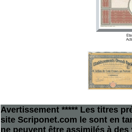
Eta
Act
Avertissement ***** Les titres p
site Scriponet.com le sont en tan
ne peuvent être assimilés à des 