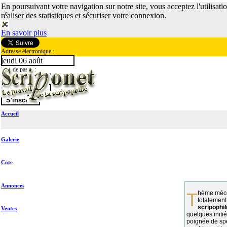
En poursuivant votre navigation sur notre site, vous acceptez l'utilisati
réaliser des statistiques et sécuriser votre connexion.
En savoir plus
Adresse électronique :
jeudi 06 août
Mot de passe :
Accueil
Galerie
Cote
Annonces
Thème méconnu des collectionneurs et
totalement
scripophil
Ventes
quelques initié
poignée de spé