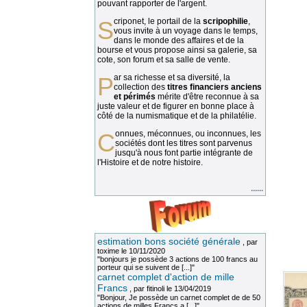
pouvant rapporter de l'argent.
Scriponet, le portail de la
scripophilie
,
vous invite à un voyage dans le temps,
dans le monde des affaires et de la
bourse et vous propose ainsi sa galerie, sa
cote, son forum et sa salle de vente.
Par sa richesse et sa diversité, la
collection des
titres financiers anciens
et périmés
mérite d'être reconnue à sa
juste valeur et de figurer en bonne place à
côté de la numismatique et de la philatélie.
Connues, méconnues, ou inconnues, les
sociétés dont les titres sont parvenus
jusqu'à nous font partie intégrante de
l'Histoire et de notre histoire.
......
estimation bons société générale
, par
toxime
le 10/11/2020
"bonjours je possède 3 actions de 100 francs au
porteur qui se suivent de [...]"
carnet complet d'action de mille
Francs
, par
fitinoli
le 13/04/2019
"Bonjour, Je possède un carnet complet de de 50
actions de milles Francs a [...]"