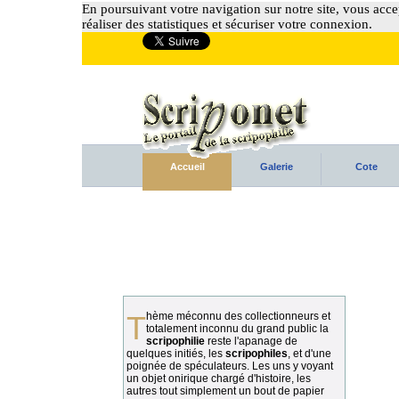
En poursuivant votre navigation sur notre site, vous accep
réaliser des statistiques et sécuriser votre connexion.
Accueil
Galerie
Cote
Thème méconnu des collectionneurs et
totalement inconnu du grand public la
scripophilie
reste l'apanage de
quelques initiés, les
scripophiles
, et d'une
poignée de spéculateurs. Les uns y voyant
un objet onirique chargé d'histoire, les
autres tout simplement un bout de papier