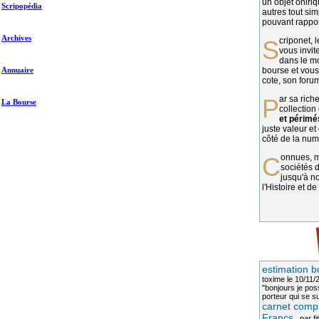
un objet oniriq
Scripopédia
autres tout si
pouvant rapport
Archives
Scriponet, 
vous invit
dans le mo
Annuaire
bourse et vous
cote, son forum
Par sa richesse et sa diversité, la
La Bourse
collection
et périmé
juste valeur et
côté de la numi
Connues, méconnues, ou inconnues, les
sociétés d
jusqu'à no
l'Histoire et de
estimation b
toxime
le 10/11/
"bonjours je pos
porteur qui se sui
carnet compl
Francs
, par
fi