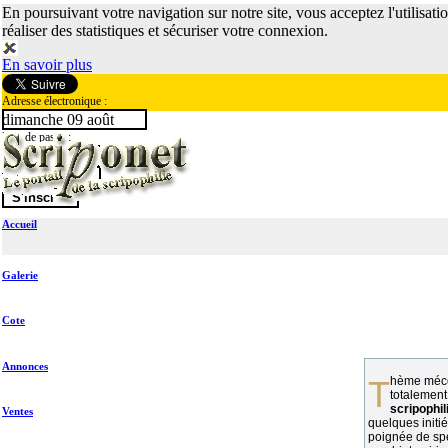
En poursuivant votre navigation sur notre site, vous acceptez l'utilisati
réaliser des statistiques et sécuriser votre connexion.
En savoir plus
Adresse électronique :
dimanche 09 août
Mot de passe :
Accueil
Galerie
Cote
Annonces
Thème méconnu des collectionneurs et
totalement
scripophil
Ventes
quelques initié
poignée de spé