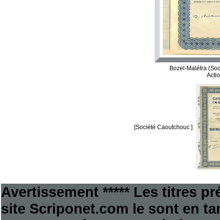
Bozel-Malétra (Soc
Acti
[Société Caoutchouc ]
Avertissement ***** Les titres p
site Scriponet.com le sont en tan