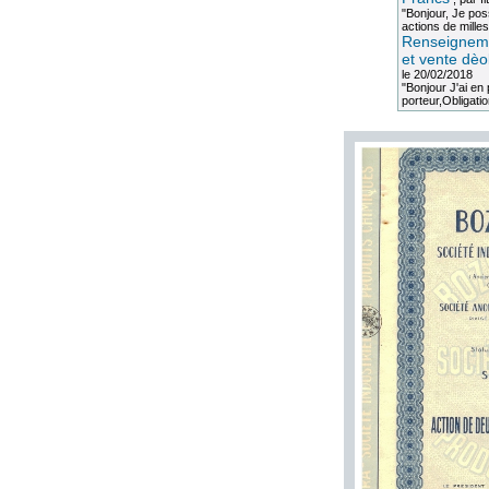
"Bonjour, Je po
actions de milles
Renseigneme
et vente dèo
le 20/02/2018
"Bonjour J'ai e
porteur,Obligation