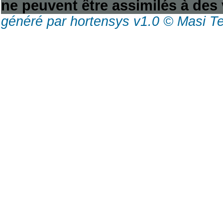
ne peuvent être assimilés à des 
généré par hortensys v1.0 © Masi T