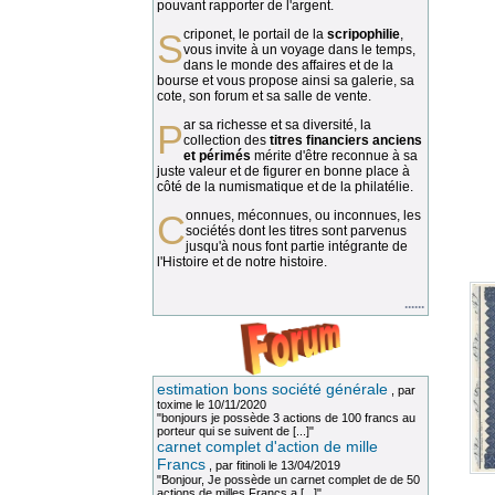
pouvant rapporter de l'argent.
Scriponet, le portail de la
scripophilie
,
vous invite à un voyage dans le temps,
dans le monde des affaires et de la
bourse et vous propose ainsi sa galerie, sa
cote, son forum et sa salle de vente.
Par sa richesse et sa diversité, la
collection des
titres financiers anciens
et périmés
mérite d'être reconnue à sa
juste valeur et de figurer en bonne place à
côté de la numismatique et de la philatélie.
Connues, méconnues, ou inconnues, les
sociétés dont les titres sont parvenus
jusqu'à nous font partie intégrante de
l'Histoire et de notre histoire.
......
estimation bons société générale
, par
toxime
le 10/11/2020
"bonjours je possède 3 actions de 100 francs au
porteur qui se suivent de [...]"
carnet complet d'action de mille
Francs
, par
fitinoli
le 13/04/2019
"Bonjour, Je possède un carnet complet de de 50
actions de milles Francs a [...]"