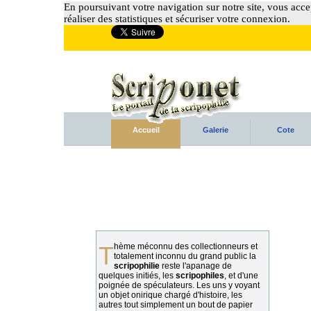
En poursuivant votre navigation sur notre site, vous accep
réaliser des statistiques et sécuriser votre connexion.
Accueil
Galerie
Cote
Thème méconnu des collectionneurs et
totalement inconnu du grand public la
scripophilie
reste l'apanage de
quelques initiés, les
scripophiles
, et d'une
poignée de spéculateurs. Les uns y voyant
un objet onirique chargé d'histoire, les
autres tout simplement un bout de papier