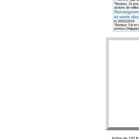
"Bonjour, Je po
actions de milles
Renseigneme
et vente dèo
le 20/02/2018
"Bonjour J'ai e
porteur,Obligation
Action de 100 f