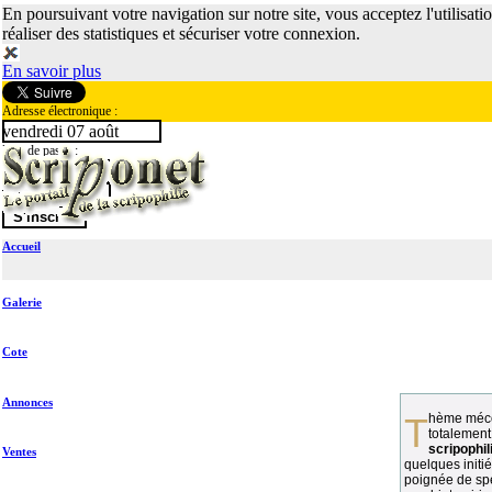
En poursuivant votre navigation sur notre site, vous acceptez l'utilisati
réaliser des statistiques et sécuriser votre connexion.
En savoir plus
Adresse électronique :
vendredi 07 août
Mot de passe :
Accueil
Galerie
Cote
Annonces
Thème méconnu des collectionneurs et
totalement
scripophil
Ventes
quelques initié
poignée de spé