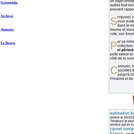
un objet oniriq
Scripopédia
autres tout si
pouvant rapport
Archives
Scriponet, 
vous invit
dans le mo
Annuaire
bourse et vous
cote, son forum
Par sa richesse et sa diversité, la
La Bourse
collection
et périmé
juste valeur et
côté de la numi
Connues, méconnues, ou inconnues, les
sociétés d
jusqu'à no
l'Histoire et de
estimation b
toxime
le 10/11/
"bonjours je pos
porteur qui se sui
carnet compl
Francs
, par
fi