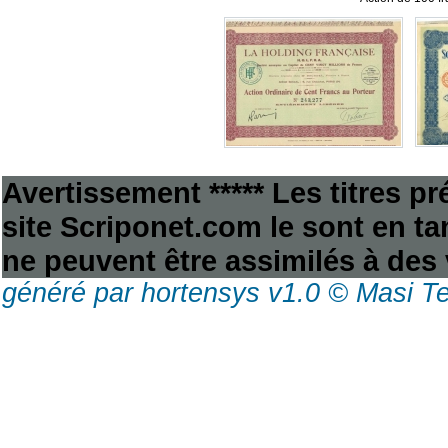
Avertissement ***** Les titres p
site Scriponet.com le sont en tan
ne peuvent être assimilés à des 
généré par hortensys v1.0 © Masi T