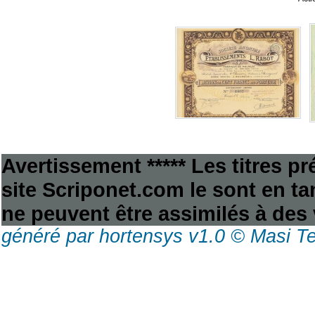
Avertissement ***** Les titres p
site Scriponet.com le sont en tan
ne peuvent être assimilés à des 
généré par hortensys v1.0 © Masi T