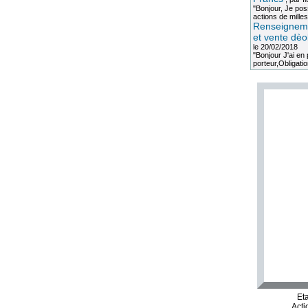
"Bonjour, Je po
actions de milles
Renseigneme
et vente dèo
le 20/02/2018
"Bonjour J'ai e
porteur,Obligation
Et
Acti