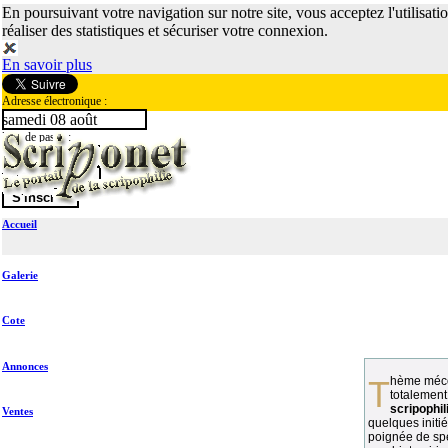
En poursuivant votre navigation sur notre site, vous acceptez l'utilisati
réaliser des statistiques et sécuriser votre connexion.
En savoir plus
Adresse électronique :
samedi 08 août
Mot de passe :
Accueil
Galerie
Cote
Annonces
Thème méconnu des collectionneurs et
totalement
scripophil
Ventes
quelques initié
poignée de spé