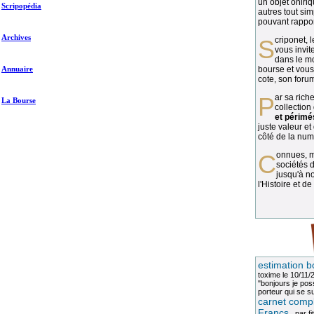
un objet oniriq
Scripopédia
autres tout si
pouvant rapport
Archives
Scriponet, 
vous invit
dans le mo
Annuaire
bourse et vous
cote, son forum
Par sa richesse et sa diversité, la
La Bourse
collection
et périmé
juste valeur et
côté de la numi
Connues, méconnues, ou inconnues, les
sociétés d
jusqu'à no
l'Histoire et de
estimation b
toxime
le 10/11/
"bonjours je pos
porteur qui se sui
carnet compl
Francs
, par
fi