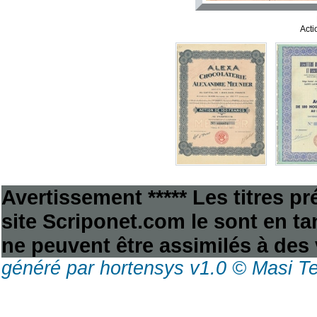
Acti
Avertissement ***** Les titres p
site Scriponet.com le sont en tan
ne peuvent être assimilés à des 
généré par hortensys v1.0 © Masi T