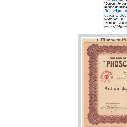
"Bonjour, Je po
actions de milles
Renseigneme
et vente dèo
le 20/02/2018
"Bonjour J'ai e
porteur,Obligation