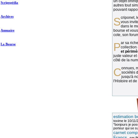
un objet oniriq
Scripopédia
autres tout si
pouvant rapport
Archives
Scriponet, 
vous invit
dans le mo
Annuaire
bourse et vous
cote, son forum
Par sa richesse et sa diversité, la
La Bourse
collection
et périmé
juste valeur et
côté de la numi
Connues, méconnues, ou inconnues, les
sociétés d
jusqu'à no
l'Histoire et de
estimation b
toxime
le 10/11/
"bonjours je pos
porteur qui se sui
carnet compl
Francs
, par
fi