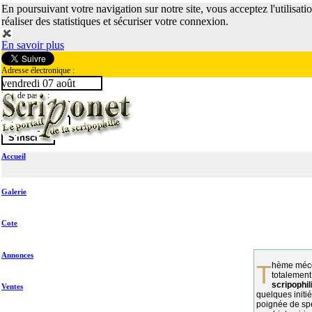
En poursuivant votre navigation sur notre site, vous acceptez l'utilisati
réaliser des statistiques et sécuriser votre connexion.
En savoir plus
Adresse électronique :
vendredi 07 août
Mot de passe :
Accueil
Galerie
Cote
Annonces
Thème méconnu des collectionneurs et
totalement
scripophil
Ventes
quelques initié
poignée de spé