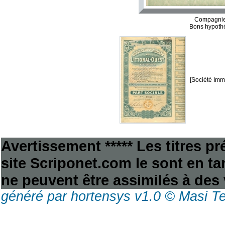
Compagnie 
Bons hypothé
[Société Immo
Avertissement ***** Les titres p
site Scriponet.com le sont en tan
ne peuvent être assimilés à des 
généré par hortensys v1.0 © Masi T