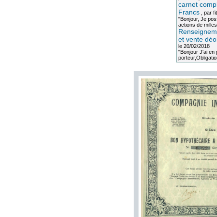
carnet compl
Francs
, par
fi
"Bonjour, Je po
actions de milles
Renseigneme
et vente dèo
le 20/02/2018
"Bonjour J'ai e
porteur,Obligation