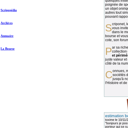
quelques initié
poignée de spé
un objet oniriq
Scripopédia
autres tout si
pouvant rapport
Archives
Scriponet, 
vous invit
dans le mo
Annuaire
bourse et vous
cote, son forum
Par sa richesse et sa diversité, la
La Bourse
collection
et périmé
juste valeur et
côté de la numi
Connues, méconnues, ou inconnues, les
sociétés d
jusqu'à no
l'Histoire et de
estimation b
toxime
le 10/11/
"bonjours je pos
porteur qui se sui