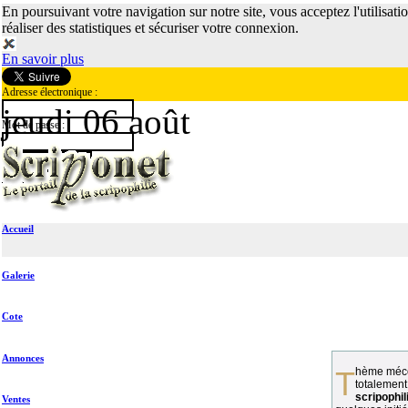
En poursuivant votre navigation sur notre site, vous acceptez l'utilisati
réaliser des statistiques et sécuriser votre connexion.
En savoir plus
Adresse électronique :
jeudi 06 août
Mot de passe :
Accueil
Galerie
Cote
Annonces
Thème méconnu des collectionneurs et
totalement
scripophil
Ventes