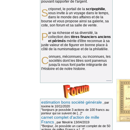
pouvant rapporter de l'argent.
Scriponet, le portail de la
scripophilie
,
vous invite à un voyage dans le temps,
dans le monde des affaires et de la
bourse et vous propose ainsi sa galerie, sa
cote, son forum et sa salle de vente.
Par sa richesse et sa diversité, la
collection des
titres financiers anciens
et périmés
mérite d'être reconnue à sa
juste valeur et de figurer en bonne place à
côté de la numismatique et de la philatélie.
Connues, méconnues, ou inconnues, les
sociétés dont les titres sont parvenus
jusqu'à nous font partie intégrante de
l'Histoire et de notre histoire.
......
estimation bons société générale
, par
toxime
le 10/11/2020
"bonjours je possède 3 actions de 100 francs au
porteur qui se suivent de [...]"
carnet complet d'action de mille
Francs
, par
fitinoli
le 13/04/2019
"Bonjour, Je possède un carnet complet de de 50
actions de milles Francs a [...]"