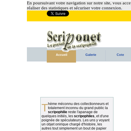
En poursuivant votre navigation sur notre site, vous accep
réaliser des statistiques et sécuriser votre connexion.
Accueil
Galerie
Cote
Thème méconnu des collectionneurs et
totalement inconnu du grand public la
scripophilie
reste l'apanage de
quelques initiés, les
scripophiles
, et d'une
poignée de spéculateurs. Les uns y voyant
un objet onirique chargé d'histoire, les
autres tout simplement un bout de papier