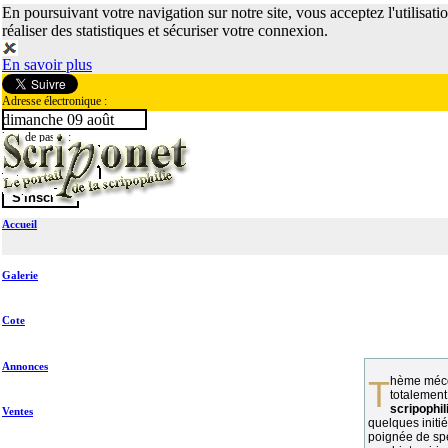
En poursuivant votre navigation sur notre site, vous acceptez l'utilisati
réaliser des statistiques et sécuriser votre connexion.
En savoir plus
Adresse électronique :
dimanche 09 août
Mot de passe :
Accueil
Galerie
Cote
Annonces
Thème méconnu des collectionneurs et
totalement
scripophil
Ventes
quelques initié
poignée de spé