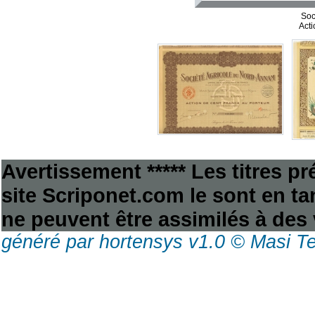
Soc
Acti
Avertissement ***** Les titres p
site Scriponet.com le sont en tan
ne peuvent être assimilés à des 
généré par hortensys v1.0 © Masi T