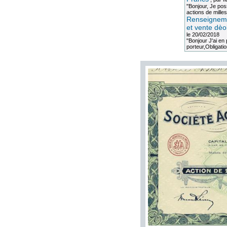
"Bonjour, Je po
actions de milles
Renseigneme
et vente dèo
le 20/02/2018
"Bonjour J'ai e
porteur,Obligation