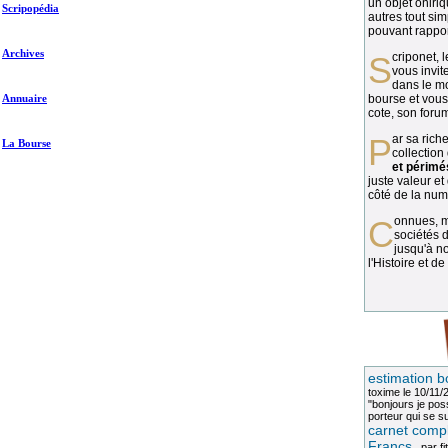
un objet oniriq
Scripopédia
autres tout si
pouvant rapport
Archives
Scriponet, 
vous invit
dans le mo
Annuaire
bourse et vous
cote, son forum
Par sa richesse et sa diversité, la
La Bourse
collection
et périmé
juste valeur et
côté de la numi
Connues, méconnues, ou inconnues, les
sociétés d
jusqu'à no
l'Histoire et de
estimation b
toxime
le 10/11/
"bonjours je pos
porteur qui se sui
carnet compl
Francs
, par
fi