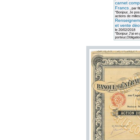
carnet compl
Francs
, par
fi
"Bonjour, Je po
actions de milles
Renseigneme
et vente dèo
le 20/02/2018
"Bonjour J'ai e
porteur,Obligation