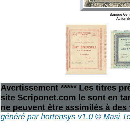
Banque Géné
Action d
Avertissement ***** Les titres p
site Scriponet.com le sont en tan
ne peuvent être assimilés à des 
généré par hortensys v1.0 © Masi T