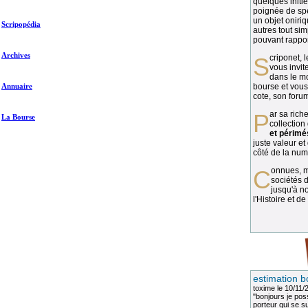
quelques initié
poignée de spé
un objet oniriq
Scripopédia
autres tout si
pouvant rapport
Archives
Scriponet, 
vous invit
dans le mo
Annuaire
bourse et vous
cote, son forum
Par sa richesse et sa diversité, la
La Bourse
collection
et périmé
juste valeur et
côté de la numi
Connues, méconnues, ou inconnues, les
sociétés d
jusqu'à no
l'Histoire et de
estimation b
toxime
le 10/11/
"bonjours je pos
porteur qui se sui