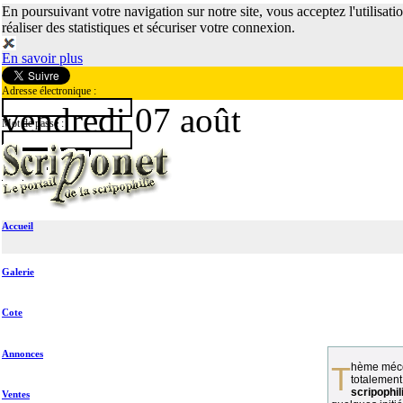
En poursuivant votre navigation sur notre site, vous acceptez l'utilisati
réaliser des statistiques et sécuriser votre connexion.
En savoir plus
Adresse électronique :
vendredi 07 août
Mot de passe :
Accueil
Galerie
Cote
Annonces
Thème méconnu des collectionneurs et
totalement
scripophil
Ventes