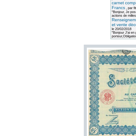
carnet compl
Francs
, par
fi
"Bonjour, Je po
actions de milles
Renseigneme
et vente dèo
le 20/02/2018
"Bonjour J'ai e
porteur,Obligation