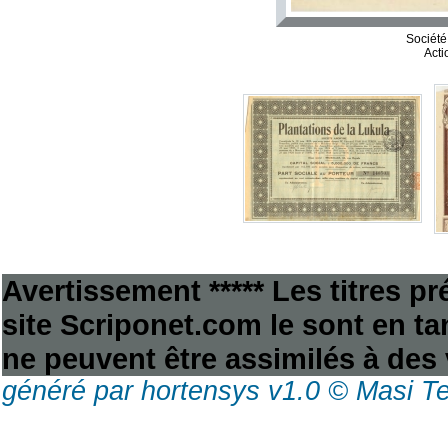
Société
Acti
Avertissement ***** Les titres p
site Scriponet.com le sont en tan
ne peuvent être assimilés à des 
généré par hortensys v1.0 © Masi T