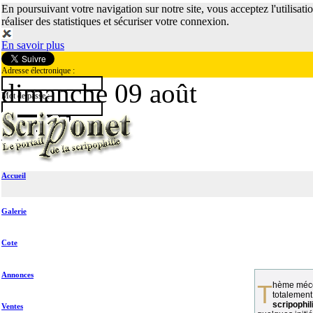
En poursuivant votre navigation sur notre site, vous acceptez l'utilisati
réaliser des statistiques et sécuriser votre connexion.
En savoir plus
Adresse électronique :
dimanche 09 août
Mot de passe :
Accueil
Galerie
Cote
Annonces
Thème méconnu des collectionneurs et
totalement
scripophil
Ventes