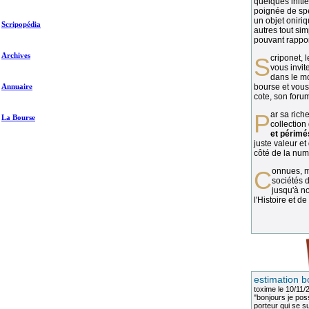
quelques initié
poignée de spé
un objet oniriq
Scripopédia
autres tout si
pouvant rapport
Archives
Scriponet, 
vous invit
dans le mo
Annuaire
bourse et vous
cote, son forum
Par sa richesse et sa diversité, la
La Bourse
collection
et périmé
juste valeur et
côté de la numi
Connues, méconnues, ou inconnues, les
sociétés d
jusqu'à no
l'Histoire et de
estimation b
toxime
le 10/11/
"bonjours je pos
porteur qui se sui