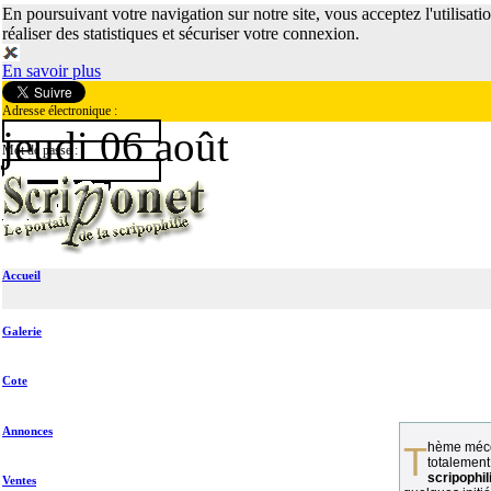
En poursuivant votre navigation sur notre site, vous acceptez l'utilisati
réaliser des statistiques et sécuriser votre connexion.
En savoir plus
Adresse électronique :
jeudi 06 août
Mot de passe :
Accueil
Galerie
Cote
Annonces
Thème méconnu des collectionneurs et
totalement
scripophil
Ventes