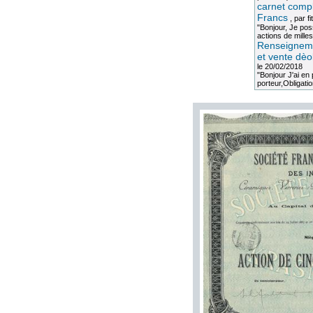
carnet compl
Francs
, par
fi
"Bonjour, Je po
actions de milles
Renseigneme
et vente dèo
le 20/02/2018
"Bonjour J'ai e
porteur,Obligation