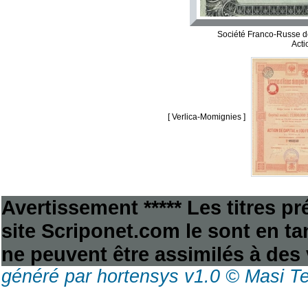
Société Franco-Russe d
Acti
[ Verlica-Momignies ]
Avertissement ***** Les titres p
site Scriponet.com le sont en tan
ne peuvent être assimilés à des 
généré par hortensys v1.0 © Masi T