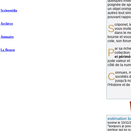
quelques initié
poignée de spé
un objet oniriq
Scripopédia
autres tout si
pouvant rapport
Archives
Scriponet, 
vous invit
dans le mo
Annuaire
bourse et vous
cote, son forum
Par sa richesse et sa diversité, la
La Bourse
collection
et périmé
juste valeur et
côté de la numi
Connues, méconnues, ou inconnues, les
sociétés d
jusqu'à no
l'Histoire et de
estimation b
toxime
le 10/11/
"bonjours je pos
porteur qui se sui