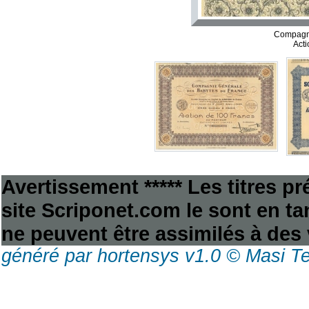
Compagni
Acti
Avertissement ***** Les titres p
site Scriponet.com le sont en tan
ne peuvent être assimilés à des 
généré par hortensys v1.0 © Masi T