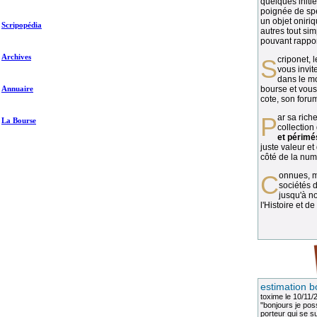
quelques initié
poignée de spé
un objet oniriq
Scripopédia
autres tout si
pouvant rapport
Archives
Scriponet, 
vous invit
dans le mo
Annuaire
bourse et vous
cote, son forum
Par sa richesse et sa diversité, la
La Bourse
collection
et périmé
juste valeur et
côté de la numi
Connues, méconnues, ou inconnues, les
sociétés d
jusqu'à no
l'Histoire et de
estimation b
toxime
le 10/11/
"bonjours je pos
porteur qui se sui