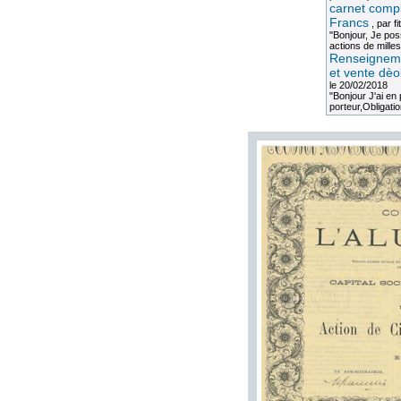
carnet compl
Francs
, par
fi
"Bonjour, Je po
actions de milles
Renseigneme
et vente dèo
le 20/02/2018
"Bonjour J'ai e
porteur,Obligation