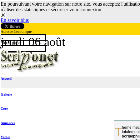
En poursuivant votre navigation sur notre site, vous acceptez l'utilisati
réaliser des statistiques et sécuriser votre connexion.
En savoir plus
Adresse électronique :
jeudi 06 août
Mot de passe :
Accueil
Galerie
Cote
Annonces
Thème méconnu des collectionneurs et
totalement
scripophil
Ventes