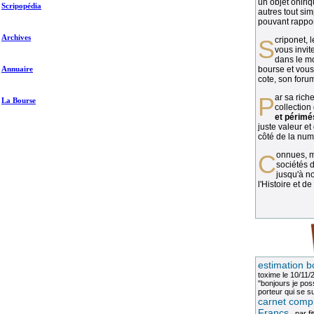
un objet oniriq
Scripopédia
autres tout si
pouvant rapport
Archives
Scriponet, 
vous invit
dans le mo
Annuaire
bourse et vous
cote, son forum
Par sa richesse et sa diversité, la
La Bourse
collection
et périmé
juste valeur et
côté de la numi
Connues, méconnues, ou inconnues, les
sociétés d
jusqu'à no
l'Histoire et de
estimation b
toxime
le 10/11/
"bonjours je pos
porteur qui se sui
carnet compl
Francs
, par
fi