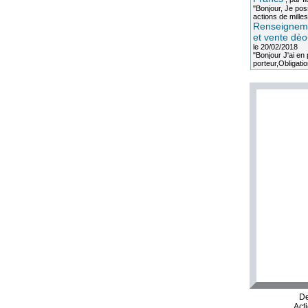
"Bonjour, Je po
actions de milles
Renseigneme
et vente dèo
le 20/02/2018
"Bonjour J'ai e
porteur,Obligation
De
Act