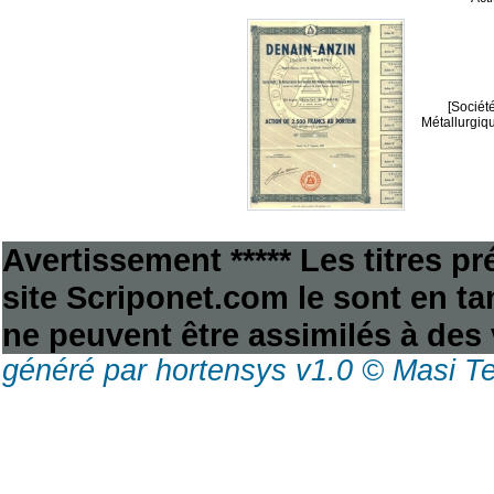
[Sociét
Métallurgiqu
Avertissement ***** Les titres p
site Scriponet.com le sont en tan
ne peuvent être assimilés à des 
généré par hortensys v1.0 © Masi T