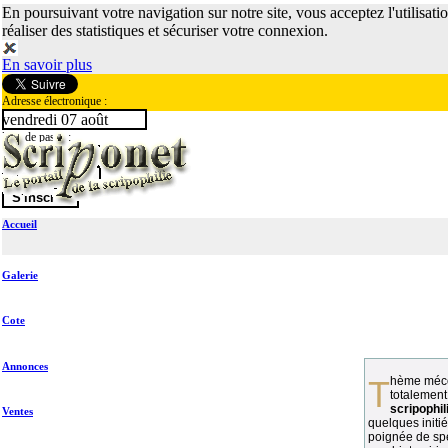
En poursuivant votre navigation sur notre site, vous acceptez l'utilisati
réaliser des statistiques et sécuriser votre connexion.
En savoir plus
Adresse électronique :
vendredi 07 août
Mot de passe :
Accueil
Galerie
Cote
Annonces
Thème méconnu des collectionneurs et
totalement
scripophil
Ventes
quelques initié
poignée de spé