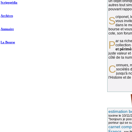
un objet oniriq
Scripopédia
autres tout si
pouvant rapport
Archives
Scriponet, 
vous invit
dans le mo
Annuaire
bourse et vous
cote, son forum
Par sa richesse et sa diversité, la
La Bourse
collection
et périmé
juste valeur et
côté de la numi
Connues, méconnues, ou inconnues, les
sociétés d
jusqu'à no
l'Histoire et de
estimation b
toxime
le 10/11/
"bonjours je pos
porteur qui se sui
carnet compl
Francs
, par
fi