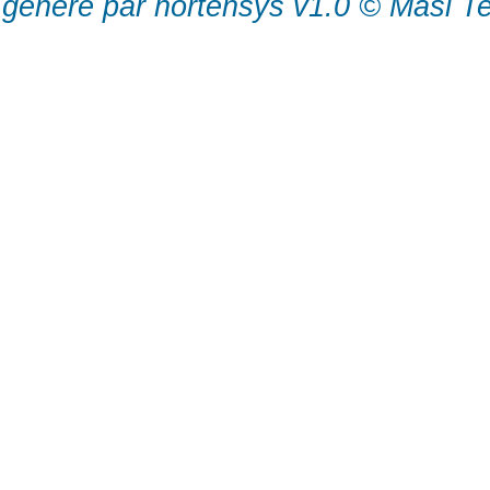
généré par hortensys v1.0 © Masi T