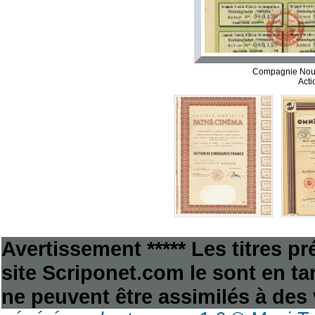
Compagnie Nouv
Acti
Avertissement ***** Les titres p
site Scriponet.com le sont en tan
ne peuvent être assimilés à des 