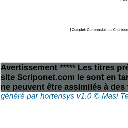
[ Comptoir Commercial des Charbons
Avertissement ***** Les titres p
site Scriponet.com le sont en tan
ne peuvent être assimilés à des 
généré par hortensys v1.0 © Masi T