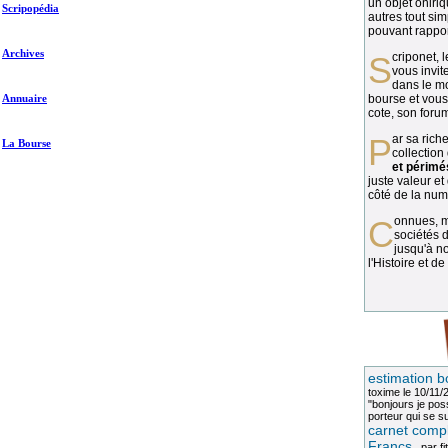
un objet oniriq
Scripopédia
autres tout si
pouvant rapport
Archives
Scriponet, 
vous invit
dans le mo
Annuaire
bourse et vous
cote, son forum
Par sa richesse et sa diversité, la
La Bourse
collection
et périmé
juste valeur et
côté de la numi
Connues, méconnues, ou inconnues, les
sociétés d
jusqu'à no
l'Histoire et de
estimation b
toxime
le 10/11/
"bonjours je pos
porteur qui se sui
carnet compl
Francs
, par
fi