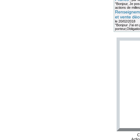
"Bonjour, Je po
actions de milles
Renseigneme
et vente dèo
le 20/02/2018
"Bonjour J'ai e
porteur,Obligation
C
Acti