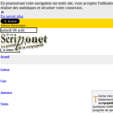
En poursuivant votre navigation sur notre site, vous acceptez l'utilisati
réaliser des statistiques et sécuriser votre connexion.
En savoir plus
Adresse électronique :
samedi 08 août
Mot de passe :
Accueil
Galerie
Cote
Annonces
Thème méconnu des collectionneurs et
totalement
scripophil
Ventes
quelques initié
poignée de spé