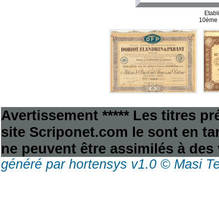
Etabl
10ème d
Avertissement ***** Les titres p
site Scriponet.com le sont en tan
ne peuvent être assimilés à des 
généré par hortensys v1.0 © Masi T