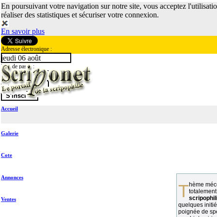
En poursuivant votre navigation sur notre site, vous acceptez l'utilisati
réaliser des statistiques et sécuriser votre connexion.
En savoir plus
Adresse électronique :
jeudi 06 août
Mot de passe :
Accueil
Galerie
Cote
Annonces
Thème méconnu des collectionneurs et
totalement
scripophil
Ventes
quelques initié
poignée de spé