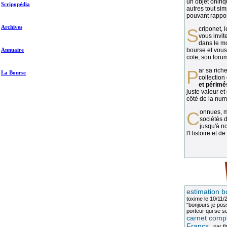
un objet oniriq
Scripopédia
autres tout si
pouvant rapport
Archives
Scriponet, 
vous invit
dans le mo
Annuaire
bourse et vous
cote, son forum
Par sa richesse et sa diversité, la
La Bourse
collection
et périmé
juste valeur et
côté de la numi
Connues, méconnues, ou inconnues, les
sociétés d
jusqu'à no
l'Histoire et de
estimation b
toxime
le 10/11/
"bonjours je pos
porteur qui se sui
carnet compl
Francs
, par
fi