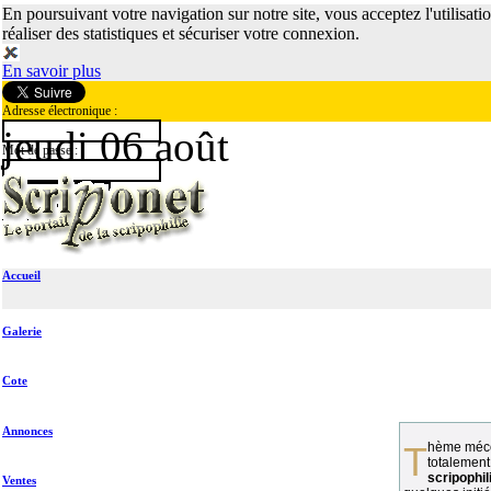
En poursuivant votre navigation sur notre site, vous acceptez l'utilisati
réaliser des statistiques et sécuriser votre connexion.
En savoir plus
Adresse électronique :
jeudi 06 août
Mot de passe :
Accueil
Galerie
Cote
Annonces
Thème méconnu des collectionneurs et
totalement
scripophil
Ventes