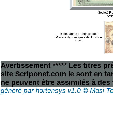
Société F
Acti
[Compagnie Française des
Placers Hydrauliques de Junction
City ]
Avertissement ***** Les titres p
site Scriponet.com le sont en tan
ne peuvent être assimilés à des 
généré par hortensys v1.0 © Masi T