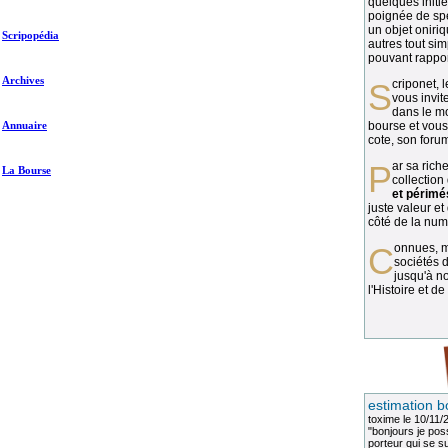
quelques initié
poignée de spé
un objet oniriq
Scripopédia
autres tout si
pouvant rapport
Archives
Scriponet, 
vous invit
dans le mo
Annuaire
bourse et vous
cote, son forum
Par sa richesse et sa diversité, la
La Bourse
collection
et périmé
juste valeur et
côté de la numi
Connues, méconnues, ou inconnues, les
sociétés d
jusqu'à no
l'Histoire et de
estimation b
toxime
le 10/11/
"bonjours je pos
porteur qui se sui