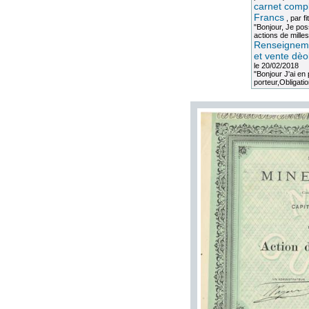
carnet compl
Francs
, par
fi
"Bonjour, Je po
actions de milles
Renseigneme
et vente dèo
le 20/02/2018
"Bonjour J'ai e
porteur,Obligation